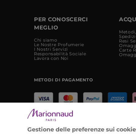
PER CONOSCERCI
ACQUI
MEGLIO
Metodi,
Spediz
Chi siamo
Resi Se
Le Nostre Profumerie
Omagg
I Nostri Servizi
Carte 
Responsabilità Sociale
Omagg
Lavora con Noi
METODI DI PAGAMENTO
Marionnaud Parfumeries Italia S.r.l.
Largo Fiera Milano 5, 20017 Rho (MI)
Gestione delle preferenze sui cooki
REA Milano 1650024 con P.IVA 13425220152.