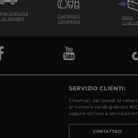
na Gratuita
Campioni
Reso
​ in 24/48H
Omaggio
Gratui
SERVIZIO CLIENTI:
Chiamaci dal lunedì al venerd
al numero verde gratuito 80
oppure scrivici a serviziocli
CONTATTACI