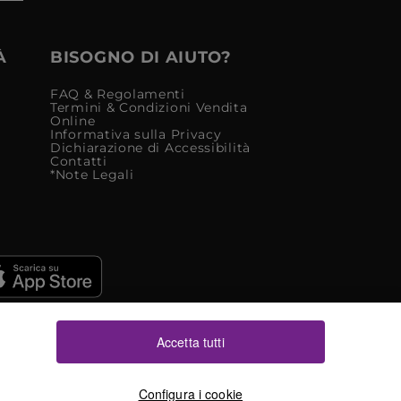
À
BISOGNO DI AIUTO?
FAQ & Regolamenti
Termini & Condizioni Vendita
Online
Informativa sulla Privacy
Dichiarazione di Accessibilità
Contatti
*Note Legali
Accetta tutti
Configura i cookie