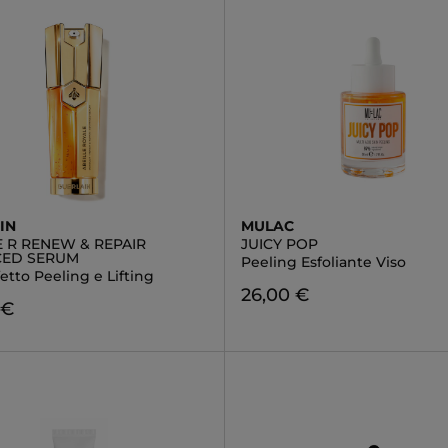
IN
MULAC
 R RENEW & REPAIR
JUICY POP
ED SERUM
Peeling Esfoliante Viso
fetto Peeling e Lifting
26,00 €
 €