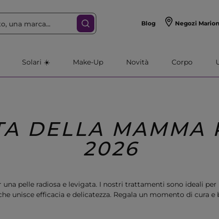
Blog
Negozi Mario
Solari ☀️
Make-Up
Novità
Corpo
TA DELLA MAMMA 
2026
 una pelle radiosa e levigata. I nostri trattamenti sono ideali per
che unisce efficacia e delicatezza. Regala un momento di cura e 
chi desidera brillare in ogni occasione.