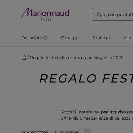
ORDINA PER
Filtra
Rilevanza
Occasioni 🌼
Omaggi
Profumi
Viso
Regalo festa della mamma peeling viso 2026
REGALO FES
Scopri il potere del
peeling viso
per
offrendo un'esperienza di bellezza 
Disponibile
17 Prodotto/i