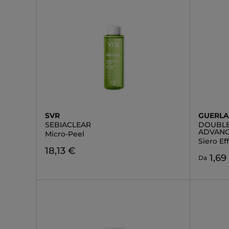
SVR
GUERLA
SEBIACLEAR
DOUBLE
ADVANC
Micro-Peel
Siero Ef
18,13 €
1,69
Da