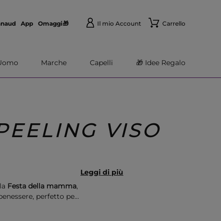
nnaud
App
Omaggi🎁
Il mio Account
Carrello
Uomo
Marche
Capelli
🎁 Idee Regalo
PEELING VISO
Leggi di più
 la
Festa della mamma
,
benessere, perfetto per