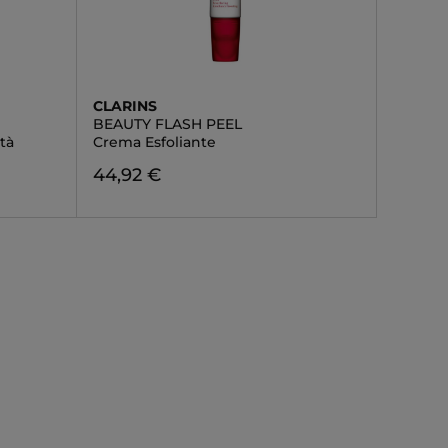
CLARINS
BEAUTY FLASH PEEL
tà
Crema Esfoliante
44,92 €