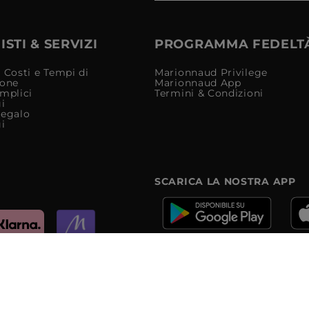
STI & SERVIZI
PROGRAMMA FEDELT
 Costi e Tempi di
Marionnaud Privilege
ione
Marionnaud App
mplici
Termini & Condizioni
i
Regalo
i
SCARICA LA NOSTRA APP
e