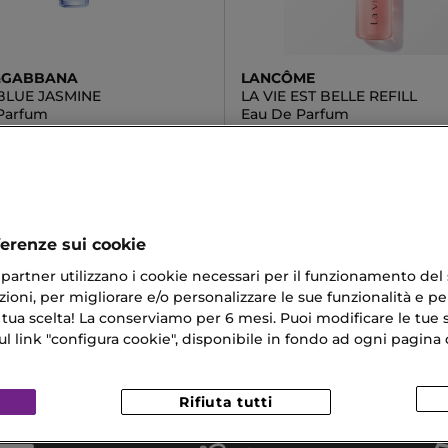
&GABBANA
LANCÔME
BLUE JASMINE
LA VIE EST BELLE REFILL
Parfum
Eau De Parfum
42 €
154,90 €
ferenze sui cookie
ri partner utilizzano i cookie necessari per il funzionamento del
ioni, per migliorare e/o personalizzare le sue funzionalità e per
ritata
Cura Pelle
 tua scelta! La conserviamo per 6 mesi. Puoi modificare le tue s
link "configura cookie", disponibile in fondo ad ogni pagina d
Per Sopracciglia Naturale
Armani Profumi
aluronico Il Migliore
Rifiuta tutti