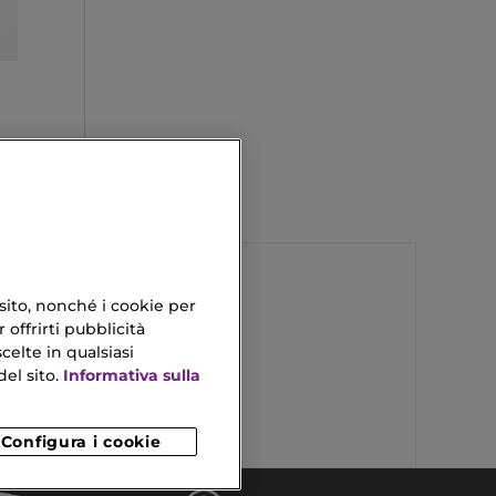
 sito, nonché i cookie per
 offrirti pubblicità
Regali Per Lui Originali
celte in qualsiasi
el sito.
Informativa sulla
Dolce Eau De Parfum
Configura i cookie