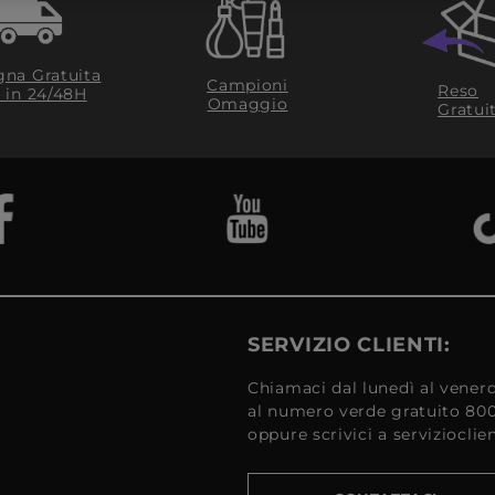
na Gratuita
Campioni
Reso
​ in 24/48H
Omaggio
Gratui
SERVIZIO CLIENTI:
Chiamaci dal lunedì al venerd
al numero verde gratuito 80
oppure scrivici a serviziocli