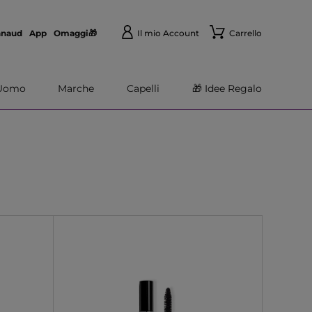
nnaud
App
Omaggi🎁
Il mio Account
Carrello
Uomo
Marche
Capelli
🎁 Idee Regalo