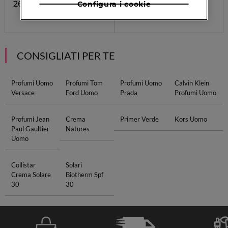
26,60 €
Configura i cookie
57,90 €
CONSIGLIATI PER TE
Profumi Uomo
Profumi Tom
Profumi Uomo
Calvin Klein
Versace
Ford Uomo
Prada
Profumi Uomo
Profumi Jean
Crema
Primer Verde
Kors Uomo
Paul Gaultier
Natures
Uomo
Collistar
Solari
Crema Solare
Biotherm Spf
30
30