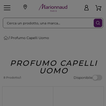
Ordina per
Filtra
Profumo Capelli Uomo
Make-up
Profumi
🎁 Idee
Corpo
Uomo
Marche
Capelli
Regalo
PROFUMO CAPELLI
UOMO
Disponibile
8 Prodotto/i