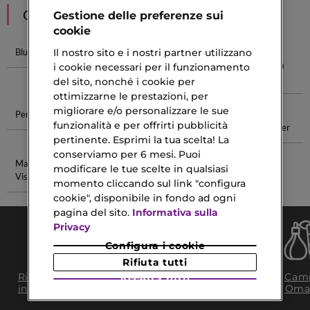
CONSIGLIATI PER TE
Gestione delle preferenze sui
cookie
Il nostro sito e i nostri partner utilizzano
Blush Essence
Blush Dior
Pennelli
Gel
Correttore
Sopracciglia
i cookie necessari per il funzionamento
Essence
del sito, nonché i cookie per
ottimizzarne le prestazioni, per
migliorare e/o personalizzare le sue
Pennello Blush
Essenza Unica
Fragranze
Rossetto
funzionalità e per offrirti pubblicità
Profumi Uomo
Estée Lauder
pertinente. Esprimi la tua scelta! La
conserviamo per 6 mesi. Puoi
Maschere
Detergente E
modificare le tue scelte in qualsiasi
Viso In Crema
Tonico
momento cliccando sul link "configura
cookie", disponibile in fondo ad ogni
pagina del sito.
Informativa sulla
Privacy
Configura i cookie
Rifiuta tutti
Consegna Gratuita
Ritiro in negozio
Camp
Accetta tutti
da 35€​ in 24/48H
in 2H
Oma