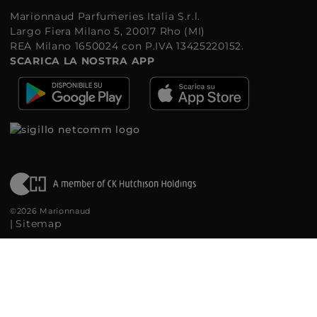
Marionnaud Parfumeries Italia S.r.l.
Largo Fiera Milano 5, 20017 Rho (MI)
REA Milano 1650024 con P.IVA 13425220152.
SCARICA LA NOSTRA APP
©2026 Marionnaud
|
Sitemap