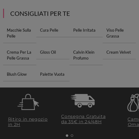
CONSIGLIATI PER TE
Macchie Sulla
Cura Pelle
Pelle Irritata
Viso Pelle
Pelle
Grassa
Crema Per La
Gloss Oil
Calvin Klein
Cream Velvet
Pelle Grassa
Profumo
Blush Glow
Palette Vuota
Consegna Gratuita
Ritiro in negozio
Camp
da 35€​ in 24/48H
in 2H
Oma