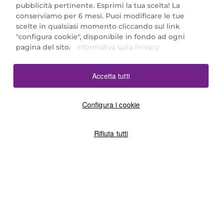
Marionnaud Parfumeries Italia S.r.l.
pubblicità pertinente. Esprimi la tua scelta! La
Largo Fiera Milano 5, 20017 Rho (MI)
conserviamo per 6 mesi. Puoi modificare le tue
REA Milano 1650024 con P.IVA 13425220152.
scelte in qualsiasi momento cliccando sul link
SCARICA LA NOSTRA APP
"configura cookie", disponibile in fondo ad ogni
pagina del sito.
Informativa sulla Privacy
Accetta tutti
Configura i cookie
Rifiuta tutti
©2026 Marionnaud
|
Sitemap