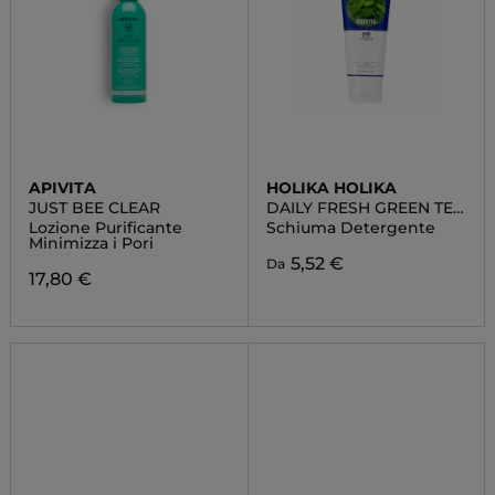
APIVITA
HOLIKA HOLIKA
JUST BEE CLEAR
DAILY FRESH GREEN TEA
CLEANSING FOAM
Lozione Purificante
Schiuma Detergente
Minimizza i Pori
5,52 €
Da
17,80 €