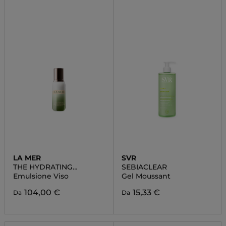
LA MER
SVR
THE HYDRATING
SEBIACLEAR
INFUSED EMULSION
Emulsione Viso
Gel Moussant
104,00 €
15,33 €
Da
Da