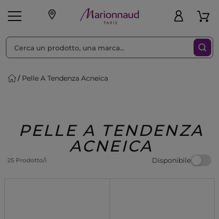
Ordina per
Filtra
Pelle A Tendenza Acneica
Make-up
Profumi
🎁 Idee
Corpo
Uomo
Marche
Capelli
Regalo
PELLE A TENDENZA
ACNEICA
Disponibile
25 Prodotto/i