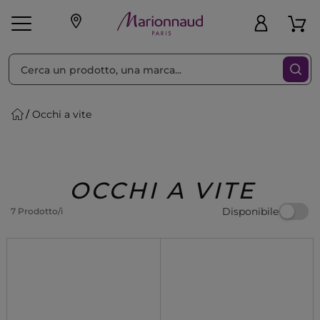
Ordina per
Filtra
Occhi a vite
Make-up
Profumi
🎁 Idee
Corpo
Uomo
Marche
Capelli
Regalo
OCCHI A VITE
Disponibile
7 Prodotto/i