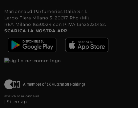
Marionnaud Parfumeries Italia S.r.l.
Largo Fiera Milano 5, 20017 Rho (MI)
REA Milano 1650024 con P.IVA 13425220152.
SCARICA LA NOSTRA APP
©2026 Marionnaud
|
Sitemap