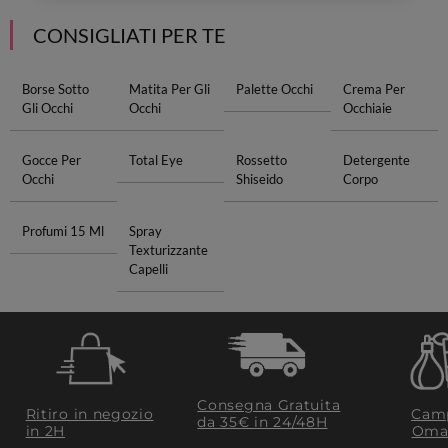
CONSIGLIATI PER TE
Borse Sotto
Matita Per Gli
Palette Occhi
Crema Per
Gli Occhi
Occhi
Occhiaie
Gocce Per
Total Eye
Rossetto
Detergente
Occhi
Shiseido
Corpo
Profumi 15 Ml
Spray
Texturizzante
Capelli
Consegna Gratuita
Ritiro in negozio
Camp
da 35€​ in 24/48H
in 2H
Oma