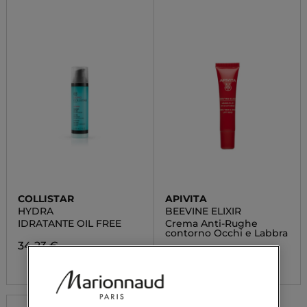
COLLISTAR
APIVITA
HYDRA
BEEVINE ELIXIR
IDRATANTE OIL FREE
Crema Anti-Rughe
contorno Occhi e Labbra
34,23 €
37,50 €