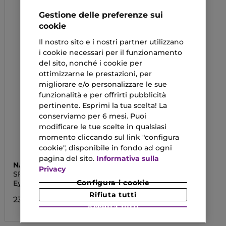
Gestione delle preferenze sui
cookie
Il nostro sito e i nostri partner utilizzano
i cookie necessari per il funzionamento
del sito, nonché i cookie per
ottimizzarne le prestazioni, per
migliorare e/o personalizzare le sue
funzionalità e per offrirti pubblicità
pertinente. Esprimi la tua scelta! La
conserviamo per 6 mesi. Puoi
modificare le tue scelte in qualsiasi
momento cliccando sul link "configura
cookie", disponibile in fondo ad ogni
pagina del sito.
Informativa sulla
NAJ OLEARI
Privacy
SPARKLING QUEEN
MASCALINER
Configura i cookie
Eyeliner E Mascara 2 in 1
Rifiuta tutti
23,90 €
Accetta tutti