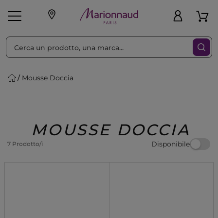
Ordina per
Filtra
Mousse Doccia
Make-up
Profumi
🎁 Idee
Corpo
Uomo
Marche
Capelli
Regalo
MOUSSE DOCCIA
Disponibile
7 Prodotto/i