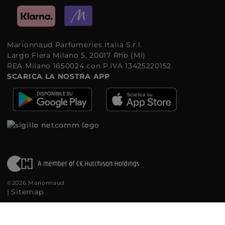
Marionnaud Parfumeries Italia S.r.l.
Largo Fiera Milano 5, 20017 Rho (MI)
REA Milano 1650024 con P.IVA 13425220152.
SCARICA LA NOSTRA APP
©2026 Marionnaud
|
Sitemap