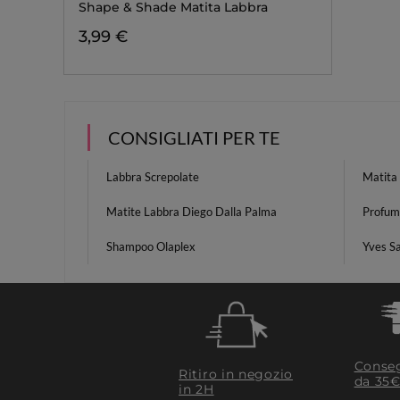
Shape & Shade Matita Labbra
3,99 €
CONSIGLIATI PER TE
Labbra Screpolate
Matita 
Matite Labbra Diego Dalla Palma
Profum
Shampoo Olaplex
Yves S
Conseg
Ritiro in negozio
da 35€
in 2H