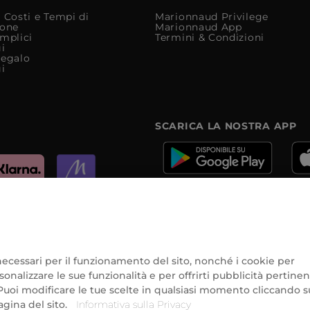
 Costi e Tempi di
Marionnaud Privilege
ione
Marionnaud App
mplici
Termini & Condizioni
i
Regalo
i
SCARICA LA NOSTRA APP
e
e necessari per il funzionamento del sito, nonché i cookie per
onalizzare le sue funzionalità e per offrirti pubblicità pertinen
Puoi modificare le tue scelte in qualsiasi momento cliccando su
agina del sito.
Informativa sulla Privacy