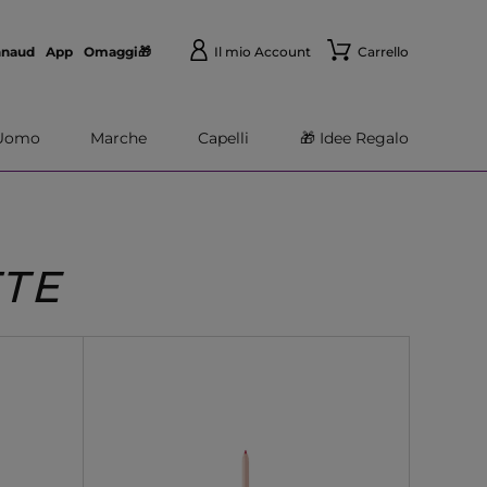
nnaud
App
Omaggi🎁
Il mio Account
Carrello
Uomo
Marche
Capelli
🎁 Idee Regalo
TTE