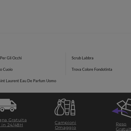
Per Gli Occhi
Scrub Labbra
o Cuoio
Trova Colore Fondotinta
aint Laurent Eau De Parfum Uomo
na Gratuita
Campioni
Reso
​ in 24/48H
Omaggio
Gratui