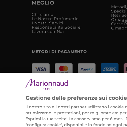
MEGLIO
Metodi,
Spediz
Chi siamo
Resi Se
Le Nostre Profumerie
Omagg
I Nostri Servizi
Carte 
Responsabilità Sociale
Omagg
Lavora con Noi
METODI DI PAGAMENTO
Marionnaud Parfumeries Italia S.r.l.
Largo Fiera Milano 5, 20017 Rho (MI)
Gestione delle preferenze sui cooki
REA Milano 1650024 con P.IVA 13425220152.
Il nostro sito e i nostri partner utilizzano i cooki
ottimizzarne le prestazioni, per migliorare e/o pers
Esprimi la tua scelta! La conserviamo per 6 mesi. 
©2026 Marionnaud
|
Sitemap
"configura cookie", disponibile in fondo ad ogni p