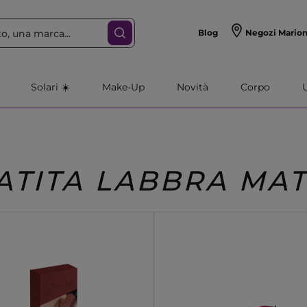
Blog
Negozi Mario
Solari ☀️
Make-Up
Novità
Corpo
ATITA LABBRA MA