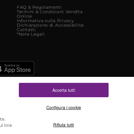
FAQ & Regolamenti
Termini & Condizioni Vendita
Online
Informativa sulla Privacy
Dichiarazione di Accessibilità
Contatti
*Note Legali
Accetta tutti
Configura i cookie
te.
Rifiuta tutti
l link