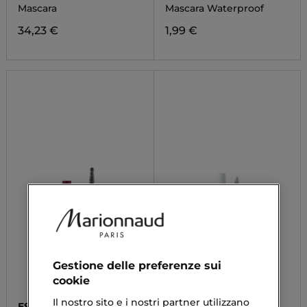
Mascara
Mascara Waterproof
34,23 €
1,99 €
Gestione delle preferenze sui
cookie
Il nostro sito e i nostri partner utilizzano
ESSENCE
ASTRA MAKE-UP