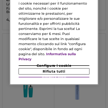
i cookie necessari per il funzionamento
LASH PRINCESS
ZEN ROUTINE
False Lash Effect Mascara
Mascara Gel Fissante
del sito, nonché i cookie per
Burgundy
ottimizzarne le prestazioni, per
5,90 €
migliorare e/o personalizzare le sue
4,19 €
funzionalità e per offrirti pubblicità
pertinente. Esprimi la tua scelta! La
conserviamo per 6 mesi. Puoi
modificare le tue scelte in qualsiasi
momento cliccando sul link "configura
cookie", disponibile in fondo ad ogni
pagina del sito.
Informativa sulla
Privacy
Configura i cookie
Rifiuta tutti
Accetta tutti