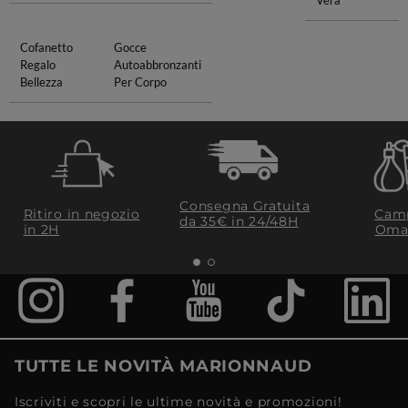
Vera
Cofanetto
Gocce
Regalo
Autoabbronzanti
Bellezza
Per Corpo
Consegna Gratuita
Ritiro in negozio
Camp
da 35€​ in 24/48H
in 2H
Oma
TUTTE LE NOVITÀ MARIONNAUD
Iscriviti e scopri le ultime novità e promozioni!