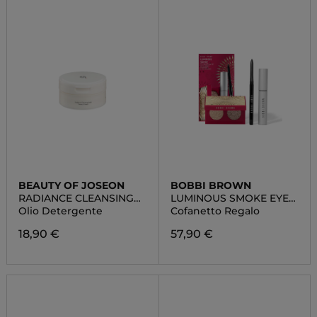
BEAUTY OF JOSEON
BOBBI BROWN
RADIANCE CLEANSING
LUMINOUS SMOKE EYE
BALM
SHADOW DUO SET
Olio Detergente
Cofanetto Regalo
18,90 €
57,90 €