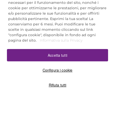
necessari per il funzionamento del sito, nonché i
cookie per ottimizzarne le prestazioni, per migliorare
e/o personalizzare le sue funzionalità e per offrirti
Marionnaud Parfumeries Italia S.r.l.
pubblicità pertinente. Esprimi la tua scelta! La
Largo Fiera Milano 5, 20017 Rho (MI)
conserviamo per 6 mesi. Puoi modificare le tue
REA Milano 1650024 con P.IVA 13425220152.
scelte in qualsiasi momento cliccando sul link
SCARICA LA NOSTRA APP
"configura cookie", disponibile in fondo ad ogni
pagina del sito.
Informativa sulla Privacy
Accetta tutti
Configura i cookie
Rifiuta tutti
©2026 Marionnaud
|
Sitemap