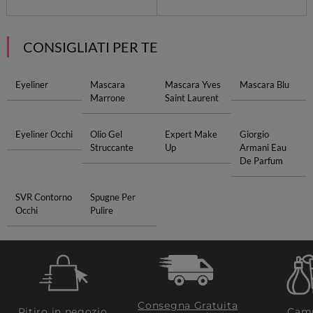
CONSIGLIATI PER TE
Eyeliner
Mascara
Mascara Yves
Mascara Blu
Marrone
Saint Laurent
Eyeliner Occhi
Olio Gel
Expert Make
Giorgio
Struccante
Up
Armani Eau
De Parfum
SVR Contorno
Spugne Per
Occhi
Pulire
Consegna Gratuita
Ritiro in negozio
Camp