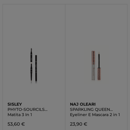
SISLEY
NAJ OLEARI
PHYTO-SOURCILS
SPARKLING QUEEN
DESIGN
MASCALINER
Matita 3 In 1
Eyeliner E Mascara 2 in 1
53,60 €
23,90 €