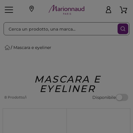
Ordina per
Filtra
Mascara e eyeliner
Make-up
Profumi
🎁 Idee
Corpo
Uomo
Marche
Capelli
Regalo
MASCARA E
EYELINER
Disponibile
8 Prodotto/i