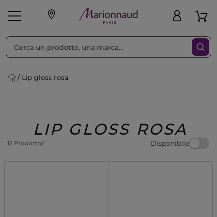
Ordina per
Filtra
Lip gloss rosa
Make-up
Profumi
🎁 Idee
Corpo
Uomo
Marche
Capelli
Regalo
LIP GLOSS ROSA
Disponibile
13 Prodotto/i