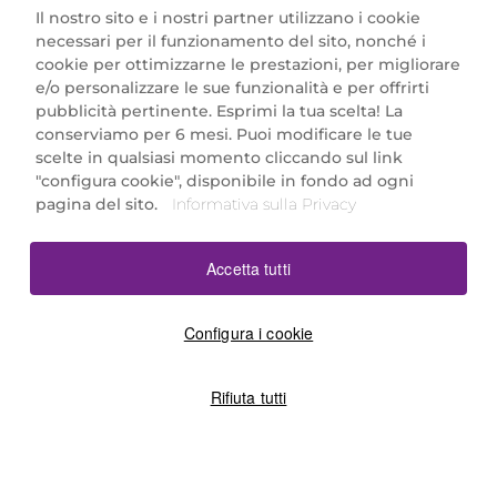
Il nostro sito e i nostri partner utilizzano i cookie
necessari per il funzionamento del sito, nonché i
cookie per ottimizzarne le prestazioni, per migliorare
e/o personalizzare le sue funzionalità e per offrirti
Marionnaud Parfumeries Italia S.r.l.
pubblicità pertinente. Esprimi la tua scelta! La
Largo Fiera Milano 5, 20017 Rho (MI)
conserviamo per 6 mesi. Puoi modificare le tue
REA Milano 1650024 con P.IVA 13425220152.
scelte in qualsiasi momento cliccando sul link
SCARICA LA NOSTRA APP
"configura cookie", disponibile in fondo ad ogni
pagina del sito.
Informativa sulla Privacy
Accetta tutti
Configura i cookie
Rifiuta tutti
©2026 Marionnaud
|
Sitemap