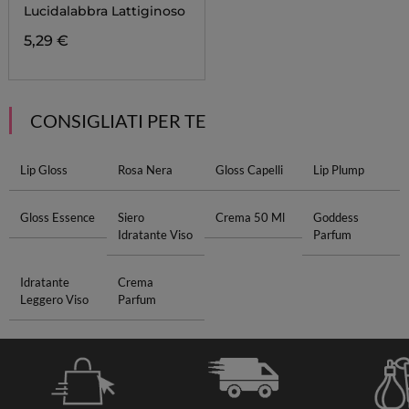
DELIGHT
Lucidalabbra Lattiginoso
5,29 €
CONSIGLIATI PER TE
Lip Gloss
Rosa Nera
Gloss Capelli
Lip Plump
Gloss Essence
Siero
Crema 50 Ml
Goddess
Idratante Viso
Parfum
Idratante
Crema
Leggero Viso
Parfum