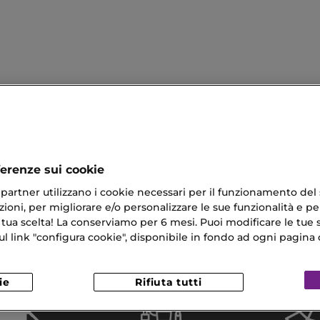
ferenze sui cookie
ri partner utilizzano i cookie necessari per il funzionamento del
ioni, per migliorare e/o personalizzare le sue funzionalità e per
i Uomo Prada
Profumi Gucci Uomo
 tua scelta! La conserviamo per 6 mesi. Puoi modificare le tue s
Lunghe Naturali
Asciugamani
link "configura cookie", disponibile in fondo ad ogni pagina d
 Naturale
ie
Rifiuta tutti