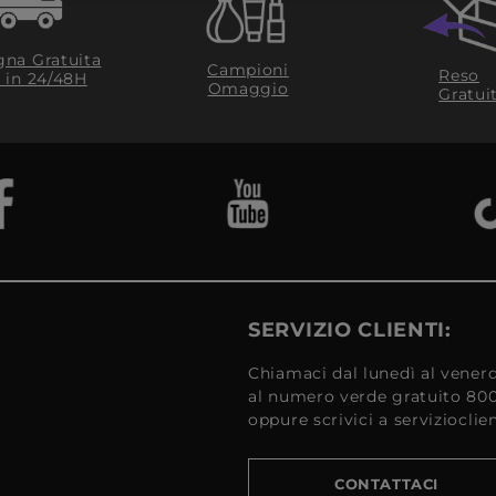
na Gratuita
Campioni
Reso
​ in 24/48H
Omaggio
Gratui
SERVIZIO CLIENTI:
Chiamaci dal lunedì al venerd
al numero verde gratuito 80
oppure scrivici a serviziocli
CONTATTACI