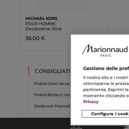
MICHAEL KORS
POUR HOMME
Deodorante Stick
36,00 €
Gestione delle pre
CONSIGLIATI PER TE
Il nostro sito e i nost
ottimizzarne le prestaz
Profumi Uomo Versace
Profum
pertinente. Esprimi la
Profumi Burberry Uomo
Ciglia 
momento cliccando sul 
Privacy
Deodorante Femminile
Smalto
Configura i cook