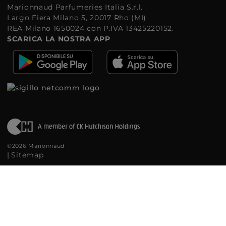
Marionnaud Parfumeries Italia S.r.l.
Largo Fiera Milano 5, 20017 Rho (MI)
REA Milano 1650024 con P.IVA 13425220152.
SCARICA LA NOSTRA APP
©2026 Marionnaud
|
Sitemap