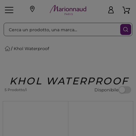
Ordina per
Filtra
Khol Waterproof
Make-up
Profumi
🎁 Idee
Corpo
Uomo
Marche
Capelli
Regalo
KHOL WATERPROOF
Disponibile
5 Prodotto/i