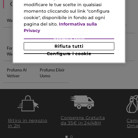
CONSIGLIATI PER TE
modificare le tue scelte in qualsiasi
momento cliccando sul link "configura
cookie", disponibile in fondo ad ogni
Waterproof
Matita Occhi
Matite
Struccante
pagina del sito.
Informativa sulla
Waterproof
Sopracciglia
Waterproof
Privacy
Waterproof
Accetta tutti
Rifiuta tutti
Fondotinta
Sauvage Eau
Boss Bottled
Bronzer
Configura i cookie
Waterproof
De Parfum
Intense
Natural
Profumo Al
Profumo Elixir
Vetiver
Uomo
Consegna Gratuita
Ritiro in negozio
Camp
da 35€​ in 24/48H
in 2H
Oma