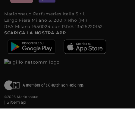
Marionnaud Parfumeries Italia S.r.l.
Largo Fiera Milano 5, 20017 Rho (MI)
REA Milano 1650024 con P.IVA 13425220152.
SCARICA LA NOSTRA APP
©2026 Marionnaud
|
Sitemap