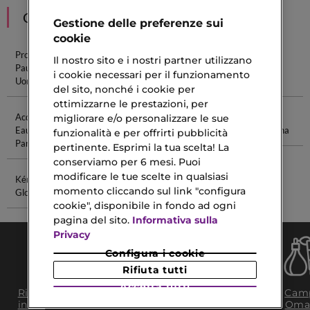
CONSIGLIATI PER TE
Gestione delle preferenze sui
cookie
Profumi Jean
Sauvage Eau
Miss Dior Eau
Jean Paul
Il nostro sito e i nostri partner utilizzano
Paul Gaultier
De Parfum
De Parfum
Gaultier
i cookie necessari per il funzionamento
Uomo
Parfum
del sito, nonché i cookie per
ottimizzarne le prestazioni, per
Acqua Di Gio
Vitamina C B3
Crema Corpo
Profumo
migliorare e/o personalizzare le sue
Eau De
Dior
Verde Donna
funzionalità e per offrirti pubblicità
Parfum
pertinente. Esprimi la tua scelta! La
conserviamo per 6 mesi. Puoi
modificare le tue scelte in qualsiasi
Kérastase
Detergente
momento cliccando sul link "configura
Gloss Absolu
Purificante
cookie", disponibile in fondo ad ogni
pagina del sito.
Informativa sulla
Privacy
Configura i cookie
Rifiuta tutti
Accetta tutti
Consegna Gratuita
Ritiro in negozio
Camp
da 35€​ in 24/48H
in 2H
Oma