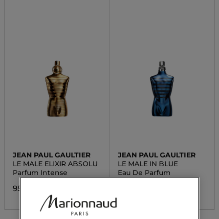
JEAN PAUL GAULTIER
JEAN PAUL GAULTIER
LE MALE ELIXIR ABSOLU
LE MALE IN BLUE
Parfum Intense
Eau De Parfum
95,13 €
101,00 €
Da