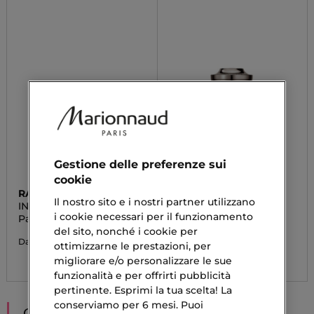
Gestione delle preferenze sui
cookie
RABANNE
RABANNE
Il nostro sito e i nostri partner utilizzano
INVICTUS VICTORY
INVICTUS
ELIXIR
i cookie necessari per il funzionamento
Parfum Intense
Invictus After Shave
Lotion
del sito, nonché i cookie per
109,13 €
Da
ottimizzarne le prestazioni, per
87,90 €
migliorare e/o personalizzare le sue
funzionalità e per offrirti pubblicità
pertinente. Esprimi la tua scelta! La
conserviamo per 6 mesi. Puoi
CONSIGLIATI PER TE