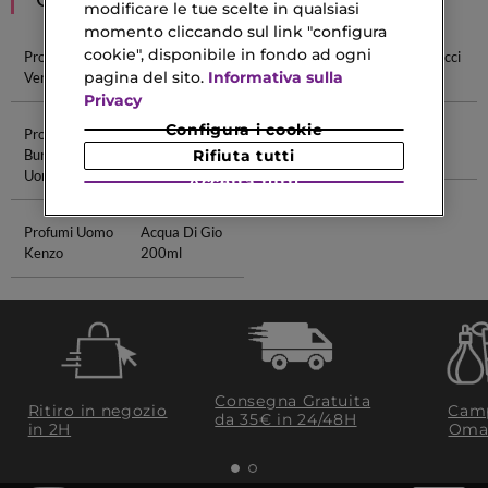
modificare le tue scelte in qualsiasi
momento cliccando sul link "configura
cookie", disponibile in fondo ad ogni
Profumi Uomo
Profumi Uomo
Crema Viso
Profumi Gucci
pagina del sito.
Informativa sulla
Versace
Prada
Per Uomo
Uomo
Privacy
Configura i cookie
Profumi
Illuminante
Essence
Rossetto
Burberry
Yves Saint
Mascara
Crema
Rifiuta tutti
Uomo
Laurent
Accetta tutti
Profumi Uomo
Acqua Di Gio
Kenzo
200ml
Consegna Gratuita
Ritiro in negozio
Camp
da 35€​ in 24/48H
in 2H
Oma