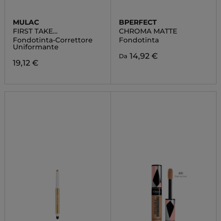
MULAC
BPERFECT
FIRST TAKE
CHROMA MATTE
FOUNDCEALER
Fondotinta-Correttore
Fondotinta
Uniformante
14,92 €
Da
19,12 €