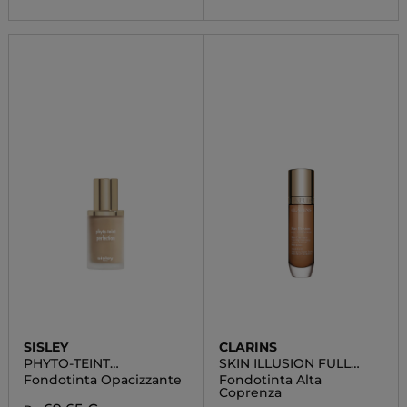
SISLEY
CLARINS
PHYTO-TEINT
SKIN ILLUSION FULL
PERFECTION
COVERAGE
Fondotinta Opacizzante
Fondotinta Alta
Coprenza