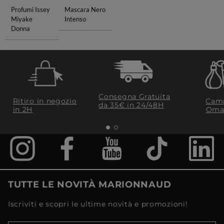
Profumi Issey
Mascara Nero
Miyake
Intenso
Donna
Consegna Gratuita
Ritiro in negozio
Camp
da 35€​ in 24/48H
in 2H
Oma
TUTTE LE NOVITÀ MARIONNAUD
Iscriviti e scopri le ultime novità e promozioni!