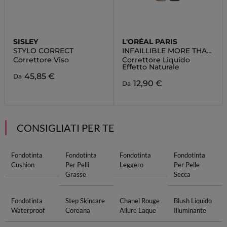
SISLEY
L'ORÉAL PARIS
STYLO CORRECT
INFAILLIBLE MORE THAN
CONCEALER
Correttore Viso
Correttore Liquido
Effetto Naturale
45,85 €
Da
12,90 €
Da
CONSIGLIATI PER TE
Fondotinta
Fondotinta
Fondotinta
Fondotinta
Cushion
Per Pelli
Leggero
Per Pelle
Grasse
Secca
Fondotinta
Step Skincare
Chanel Rouge
Blush Liquido
Waterproof
Coreana
Allure Laque
Illuminante