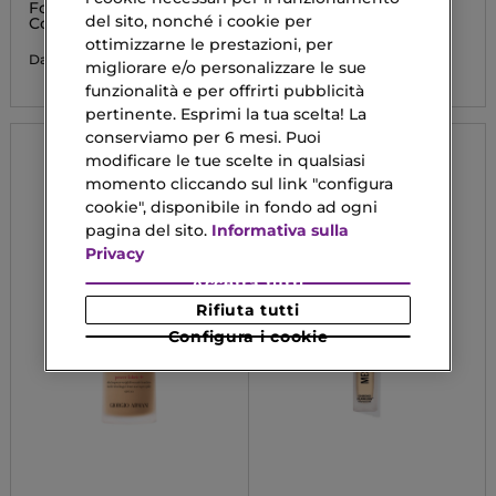
Fondotinta 32H Matte
Concealer Foundation
del sito, nonché i cookie per
Cover
SPF 15
ottimizzarne le prestazioni, per
16,25 €
282,90 €
Da
migliorare e/o personalizzare le sue
funzionalità e per offrirti pubblicità
pertinente. Esprimi la tua scelta! La
conserviamo per 6 mesi. Puoi
modificare le tue scelte in qualsiasi
momento cliccando sul link "configura
cookie", disponibile in fondo ad ogni
pagina del sito.
Informativa sulla
Privacy
Accetta tutti
Rifiuta tutti
Configura i cookie