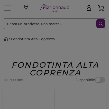
Ordina per
Filtra
Fondotinta Alta Coprenza
Make-up
Profumi
🎁 Idee
Corpo
Uomo
Marche
Capelli
Regalo
FONDOTINTA ALTA
COPRENZA
Disponibile
18 Prodotto/i