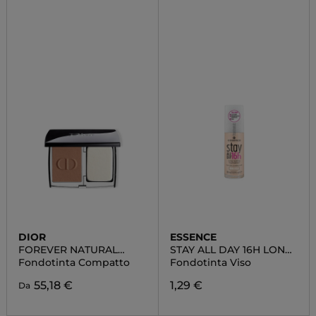
DIOR
ESSENCE
FOREVER NATURAL
STAY ALL DAY 16H LONG-
VELVET
LASTING
Fondotinta Compatto
Fondotinta Viso
55,18 €
1,29 €
Da