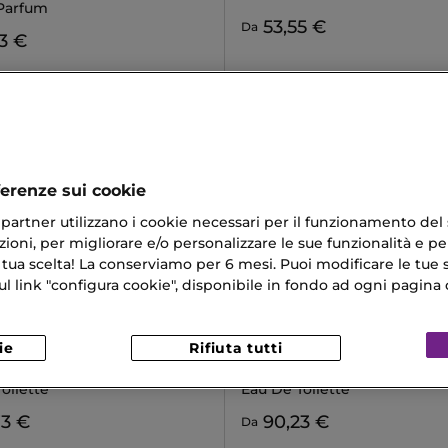
Parfum
53,55 €
Da
3 €
ferenze sui cookie
ri partner utilizzano i cookie necessari per il funzionamento del
ioni, per migliorare e/o personalizzare le sue funzionalità e per
 tua scelta! La conserviamo per 6 mesi. Puoi modificare le tue s
link "configura cookie", disponibile in fondo ad ogni pagina d
ie
Rifiuta tutti
RED²
ISSEY MIYAKE
 WOOD
LE SEL D'ISSEY
oilette
Eau De Toilette
73 €
90,23 €
Da