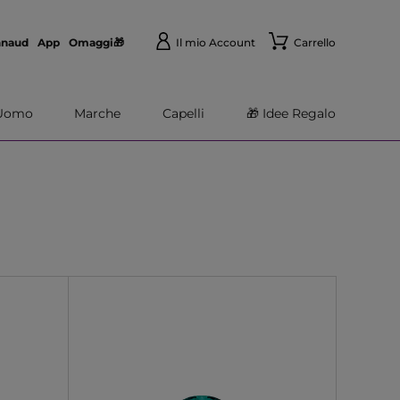
nnaud
App
Omaggi🎁
Il mio Account
Carrello
Uomo
Marche
Capelli
🎁 Idee Regalo