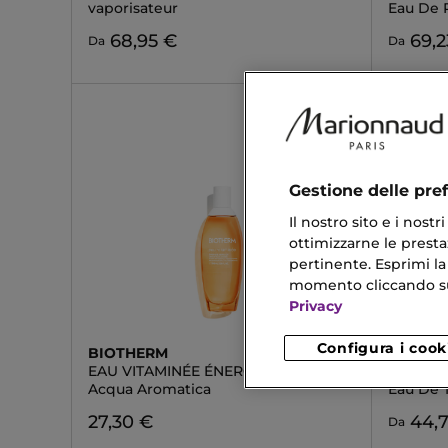
vaporisateur
Eau De 
68,95 €
69,2
Da
Da
Gestione delle pre
Il nostro sito e i nost
ottimizzarne le prestaz
pertinente. Esprimi la
momento cliccando sul 
Privacy
Configura i cook
BIOTHERM
DSQUA
EAU VITAMINÉE ÉNERGIE ABRICOT
GREEN
Acqua Aromatica
Eau De T
27,30 €
44,
Da