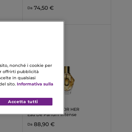
74,50 €
Da
 sito, nonché i cookie per
 offrirti pubblicità
celte in qualsiasi
el sito.
Informativa sulla
Accetta tutti
RABANNE
MILLION GOLD FOR HER
Eau De Parfum Intense
88,90 €
Da