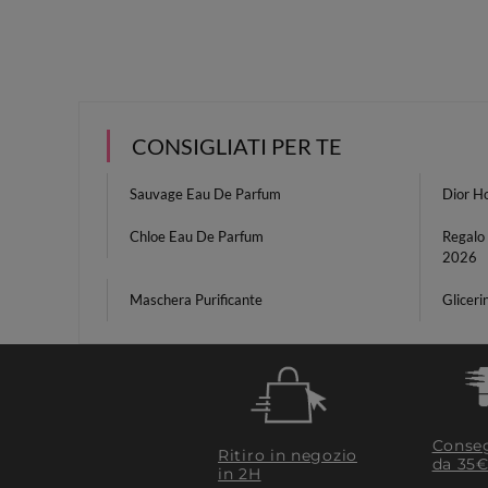
CONSIGLIATI PER TE
Sauvage Eau De Parfum
Dior H
Chloe Eau De Parfum
Regalo
2026
Maschera Purificante
Glicer
Conseg
Ritiro in negozio
da 35€
in 2H