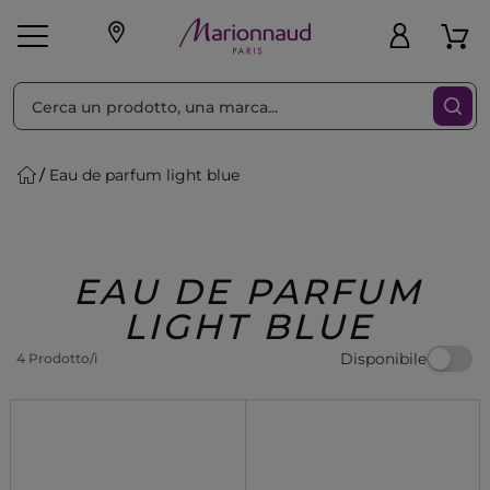
Ordina per
Filtra
Eau de parfum light blue
Make-up
Profumi
🎁 Idee
Corpo
Uomo
Marche
Capelli
Regalo
EAU DE PARFUM
LIGHT BLUE
Disponibile
4 Prodotto/i