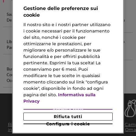
Gestione delle preferenze sui
Sauvage Eau
Miss Dior Eau
Acqua Di Gio
Chanel
cookie
De Parfum
De Parfum
Eau De
Chance Eau
Il nostro sito e i nostri partner utilizzano
Parfum
De Parfum
i cookie necessari per il funzionamento
del sito, nonché i cookie per
Libre Eau De
Fondotinta
Ombretto
Crema Viso
ottimizzarne le prestazioni, per
Parfum
Minerale
Finitura
Prima Del
migliorare e/o personalizzare le sue
Metallica
Trucco
funzionalità e per offrirti pubblicità
pertinente. Esprimi la tua scelta! La
conserviamo per 6 mesi. Puoi
Burro
Crema
Contorno
Idratante
modificare le tue scelte in qualsiasi
Occhi
Lancôme
momento cliccando sul link "configura
cookie", disponibile in fondo ad ogni
pagina del sito.
Informativa sulla
Privacy
Accetta tutti
Rifiuta tutti
Consegna Gratuita
Configura i cookie
Ritiro in negozio
Camp
da 35€​ in 24/48H
in 2H
Oma