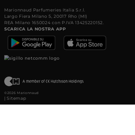
Marionnaud Parfumeries Italia S.r.l.
Largo Fiera Milano 5, 20017 Rho (MI)
REA Milano 1650024 con P.IVA 13425220152.
SCARICA LA NOSTRA APP
©2026 Marionnaud
|
Sitemap