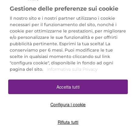
Gestione delle preferenze sui cookie
Il nostro sito e i nostri partner utilizzano i cookie
necessari per il funzionamento del sito, nonché i
cookie per ottimizzarne le prestazioni, per migliorare
e/o personalizzare le sue funzionalità e per offrirti
Marionnaud Parfumeries Italia S.r.l.
pubblicità pertinente. Esprimi la tua scelta! La
Largo Fiera Milano 5, 20017 Rho (MI)
conserviamo per 6 mesi. Puoi modificare le tue
REA Milano 1650024 con P.IVA 13425220152.
scelte in qualsiasi momento cliccando sul link
SCARICA LA NOSTRA APP
"configura cookie", disponibile in fondo ad ogni
pagina del sito.
Informativa sulla Privacy
Accetta tutti
Configura i cookie
Rifiuta tutti
©2026 Marionnaud
|
Sitemap