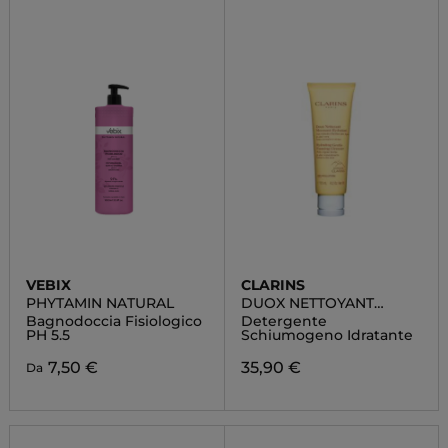
VEBIX
CLARINS
PHYTAMIN NATURAL
DUOX NETTOYANT
MOUSSANT HYDRATANT
Bagnodoccia Fisiologico
Detergente
PH 5.5
Schiumogeno Idratante
7,50 €
35,90 €
Da