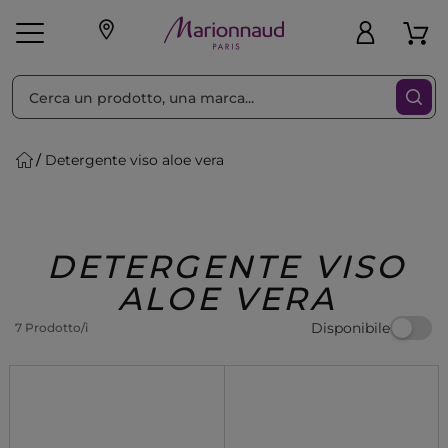
Ordina per
Filtra
Detergente viso aloe vera
Make-up
Profumi
🎁 Idee
Corpo
Uomo
Marche
Capelli
Regalo
DETERGENTE VISO
ALOE VERA
Disponibile
7 Prodotto/i