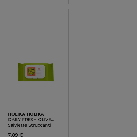
HOLIKA HOLIKA
DAILY FRESH OLIVE
CLEANSING TISSUE
Salviette Struccanti
7,89 €