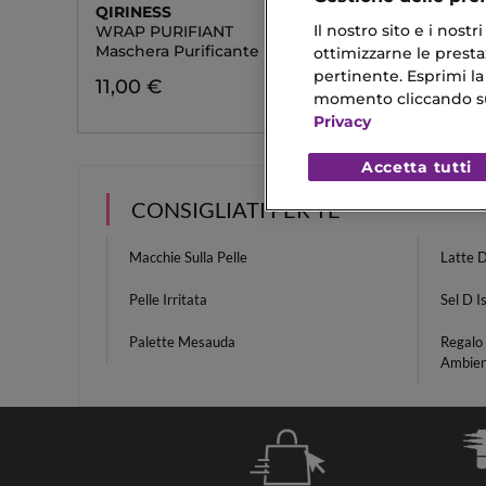
QIRINESS
QIRINE
Il nostro sito e i nost
WRAP PURIFIANT
GINGER 
Maschera Purificante
Gel Puri
ottimizzarne le prestaz
pertinente. Esprimi la
11,00 €
31,90 
momento cliccando sul 
Privacy
Accetta tutti
CONSIGLIATI PER TE
Macchie Sulla Pelle
Latte 
Pelle Irritata
Sel D I
Palette Mesauda
Regalo
Ambien