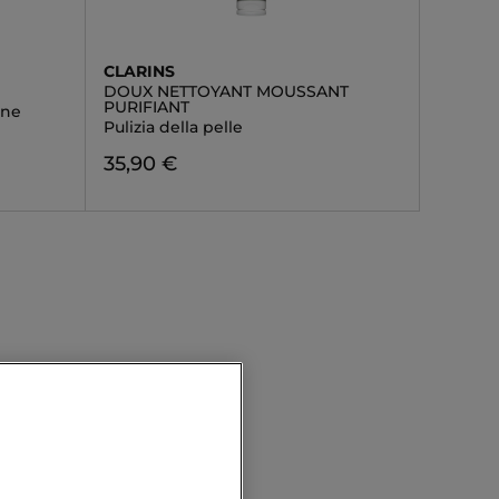
CLARINS
DOUX NETTOYANT MOUSSANT
PURIFIANT
one
Pulizia della pelle
35,90 €