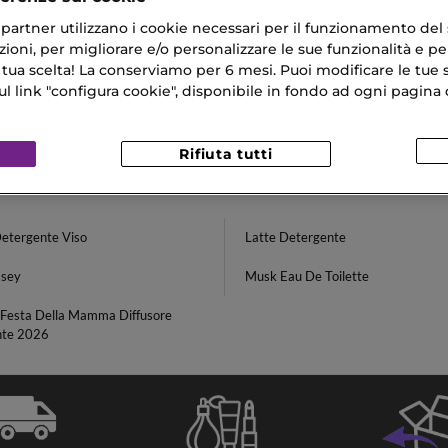
SS
ri partner utilizzano i cookie necessari per il funzionamento del
GEL PURIFIANT
ficante allo Zenzero
ioni, per migliorare e/o personalizzare le sue funzionalità e per
 tua scelta! La conserviamo per 6 mesi. Puoi modificare le tue s
€
link "configura cookie", disponibile in fondo ad ogni pagina d
Rifiuta tutti
Detergente Viso
Latte Detergente
ssey
Musk Eau De Toilette
 Festa Della Mamma Diffusore
te 2026