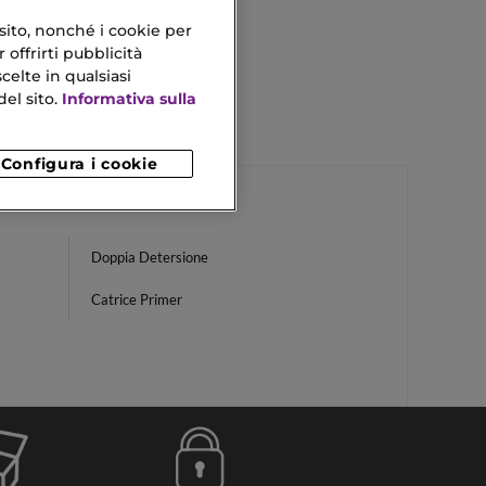
 sito, nonché i cookie per
 offrirti pubblicità
celte in qualsiasi
el sito.
Informativa sulla
Configura i cookie
Doppia Detersione
Catrice Primer