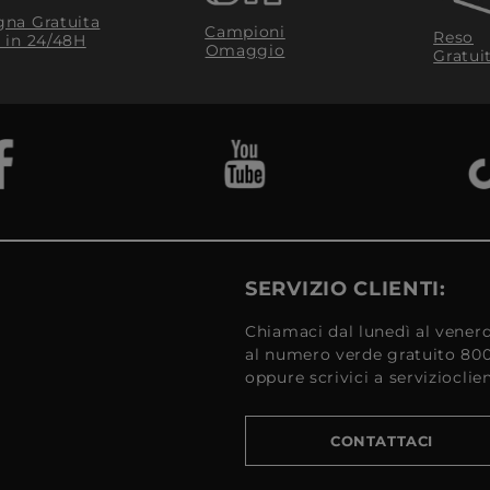
na Gratuita
Campioni
Reso
​ in 24/48H
Omaggio
Gratui
SERVIZIO CLIENTI:
Chiamaci dal lunedì al venerd
al numero verde gratuito 80
oppure scrivici a serviziocli
CONTATTACI