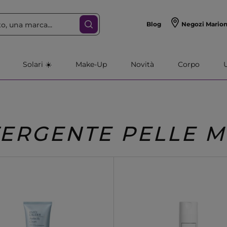
Blog
Negozi Mario
Solari ☀️
Make-Up
Novità
Corpo
ERGENTE PELLE M