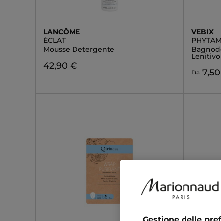
LANCÔME
VEBIX
ÉCLAT
PHYTAM
Mousse Detergente
Bagnodo
Lenitivo
42,90 €
7,50
Da
Gestione delle pre