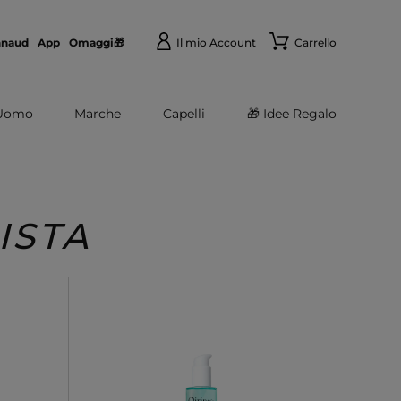
nnaud
App
Omaggi🎁
Il mio Account
Carrello
Uomo
Marche
Capelli
🎁 Idee Regalo
ISTA