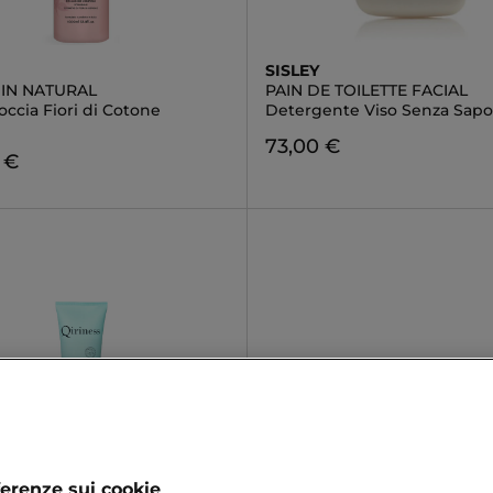
SISLEY
IN NATURAL
PAIN DE TOILETTE FACIAL
ccia Fiori di Cotone
Detergente Viso Senza Sap
73,00 €
 €
ferenze sui cookie