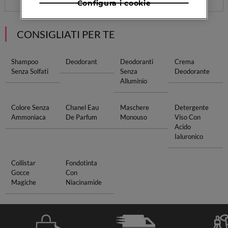
Configura i cookie
CONSIGLIATI PER TE
Shampoo
Deodorant
Deodoranti
Crema
Senza Solfati
Senza
Deodorante
Alluminio
Colore Senza
Chanel Eau
Maschere
Detergente
Ammoniaca
De Parfum
Monouso
Viso Con
Acido
Ialuronico
Collistar
Fondotinta
Gocce
Con
Magiche
Niacinamide