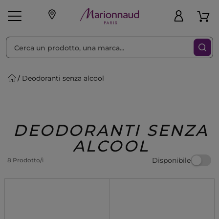
Ordina per
Filtra
Deodoranti senza alcool
Make-up
Profumi
🎁 Idee
Corpo
Uomo
Marche
Capelli
Regalo
DEODORANTI SENZA
ALCOOL
Disponibile
8 Prodotto/i