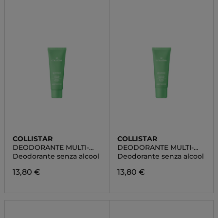
COLLISTAR
COLLISTAR
DEODORANTE MULTI-
DEODORANTE MULTI-
ATTIVO - CREMA AL
ATTIVO ROLL-ON - AL
Deodorante senza alcool
Deodorante senza alcool
LATTE DI RISO - 48H
LATTE DI AVENA - 48H
13,80 €
13,80 €