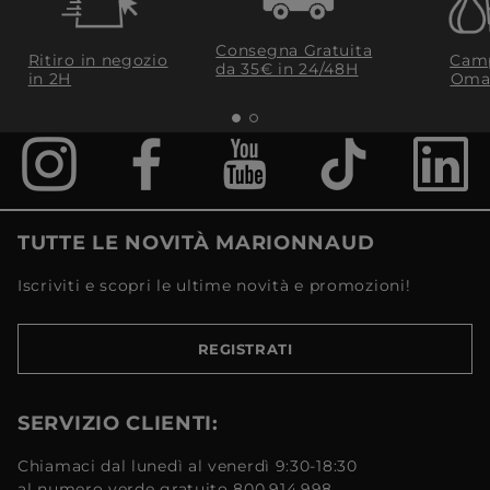
Consegna Gratuita
Ritiro in negozio
Camp
da 35€​ in 24/48H
in 2H
Oma
TUTTE LE NOVITÀ MARIONNAUD
Iscriviti e scopri le ultime novità e promozioni!
REGISTRATI
SERVIZIO CLIENTI:
Chiamaci dal lunedì al venerdì 9:30-18:30
al numero verde gratuito 800.914.998