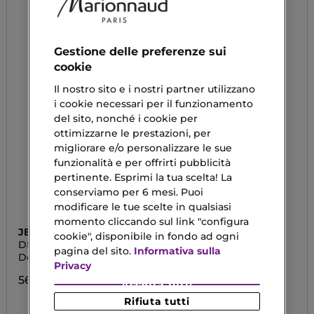
Gestione delle preferenze sui
cookie
Il nostro sito e i nostri partner utilizzano
i cookie necessari per il funzionamento
del sito, nonché i cookie per
ottimizzarne le prestazioni, per
migliorare e/o personalizzare le sue
funzionalità e per offrirti pubblicità
pertinente. Esprimi la tua scelta! La
conserviamo per 6 mesi. Puoi
modificare le tue scelte in qualsiasi
momento cliccando sul link "configura
JEAN PAUL GAULTIER
BIOTHERM
cookie", disponibile in fondo ad ogni
DEODORANTE SPRAY
BIOTHERM HOMME
pagina del sito.
Informativa sulla
SCANDAL POUR HOMME
Deodorante
Biotherm Homme
Privacy
Deodorante Spray Day
Control
56,90 €
Accetta tutti
19,74 €
Rifiuta tutti