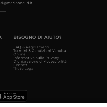
enti@marionnaud.it
À
BISOGNO DI AIUTO?
FAQ & Regolamenti
Termini & Condizioni Vendita
Online
Informativa sulla Privacy
Dichiarazione di Accessibilità
Contatti
*Note Legali