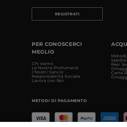
REGISTRATI
PER CONOSCERCI
ACQUI
MEGLIO
Metodi,
Spediz
Chi siamo
Resi Se
Le Nostre Profumerie
Omagg
I Nostri Servizi
Carte 
Responsabilità Sociale
Omagg
Lavora con Noi
METODI DI PAGAMENTO