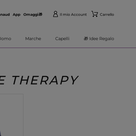
nnaud
App
Omaggi🎁
Il mio Account
Carrello
Uomo
Marche
Capelli
🎁 Idee Regalo
E THERAPY