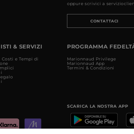
oppure scrivici a serviziocli
CONTATTACI
STI & SERVIZI
PROGRAMMA FEDELT
 Costi e Tempi di
Marionnaud Privilege
ione
Marionnaud App
mplici
Termini & Condizioni
i
Regalo
i
SCARICA LA NOSTRA APP