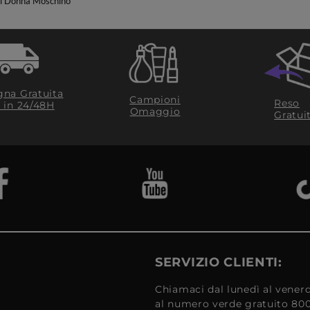
i Donna Moschino
na Gratuita
Campioni
Reso
​ in 24/48H
Omaggio
Gratui
SERVIZIO CLIENTI:
Chiamaci dal lunedì al venerd
al numero verde gratuito 80