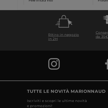
Pelle Irritata Viso
Profum
Conseg
Ritiro in negozio
da 35€
in 2H
TUTTE LE NOVITÀ MARIONNAUD
Iscriviti e scopri le ultime novità
e promozioni!