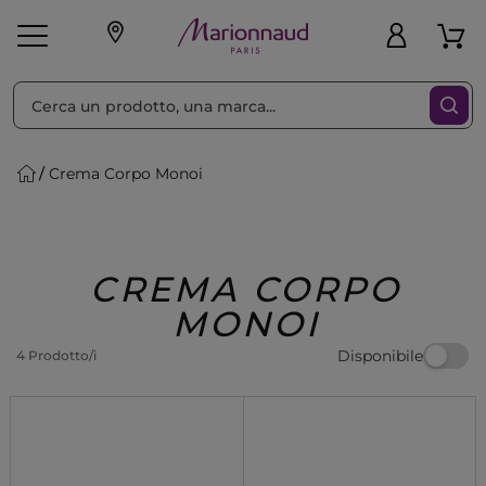
Ordina per
Filtra
Crema Corpo Monoi
Make-up
Profumi
🎁 Idee
Corpo
Uomo
Marche
Capelli
Regalo
CREMA CORPO
MONOI
Disponibile
4 Prodotto/i