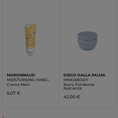
MARIONNAUD
DIEGO DALLA PALMA
MOISTURISING HAND
MIND&BODY
CREAM CHERRY
Crema Mani
Burro Fondente
BLOSSOM & COTTON
Nutriente
FLOWER
5,07 €
42,00 €