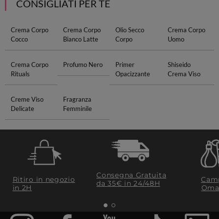
CONSIGLIATI PER TE
Crema Corpo
Crema Corpo
Olio Secco
Crema Corpo
Cocco
Bianco Latte
Corpo
Uomo
Crema Corpo
Profumo Nero
Primer
Shiseido
Rituals
Opacizzante
Crema Viso
Creme Viso
Fragranza
Delicate
Femminile
Consegna Gratuita
Ritiro in negozio
Camp
da 35€​ in 24/48H
in 2H
Oma