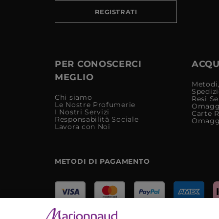
REGISTRATI
PER CONOSCERCI
ACQUI
MEGLIO
Metodi,
Spediz
Chi siamo
Resi Se
Le Nostre Profumerie
Omagg
I Nostri Servizi
Carte 
Responsabilità Sociale
Omagg
Lavora con Noi
METODI DI PAGAMENTO