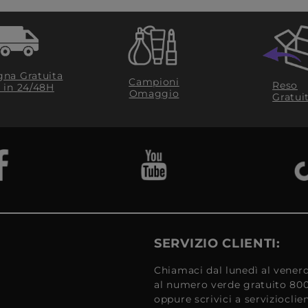
na Gratuita
Campioni
Reso
​ in 24/48H
Omaggio
Gratui
SERVIZIO CLIENTI:
Chiamaci dal lunedì al venerd
al numero verde gratuito 80
oppure scrivici a serviziocli