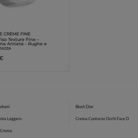
E CRÈME FINE
iso Texture Fine –
one Antietà – Rughe e
tezza
 €
rofumi
Blush Dior
inta Leggero
Crema Contorno Occhi Face D
s Crema