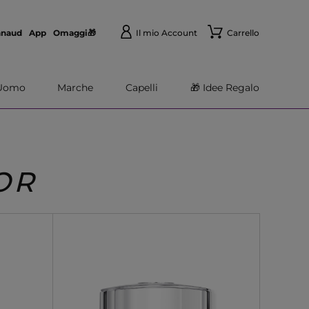
nnaud
App
Omaggi🎁
Il mio Account
Carrello
Uomo
Marche
Capelli
🎁 Idee Regalo
OR