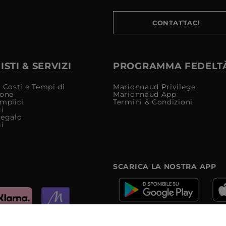
CONTATTACI
STI & SERVIZI
PROGRAMMA FEDELT
 Costi e Tempi di
Marionnaud Privilege
ione
Marionnaud App
mplici
Termini & Condizioni
i
Regalo
i
SCARICA LA NOSTRA APP