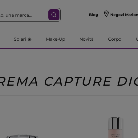
Blog
Negozi Mario
Solari ☀️
Make-Up
Novità
Corpo
REMA CAPTURE DI