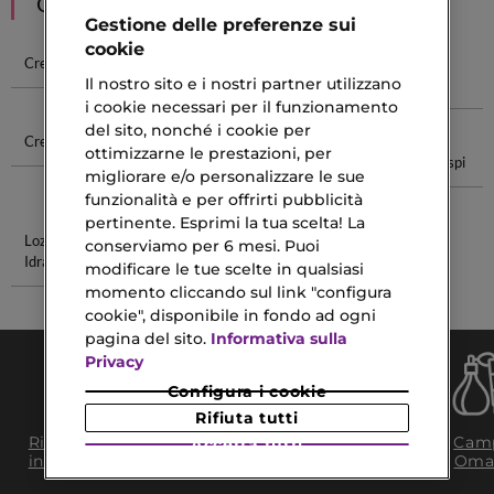
CONSIGLIATI PER TE
Gestione delle preferenze sui
cookie
Crema Solare
Crema Per
Crema Per
Crema Alla
Il nostro sito e i nostri partner utilizzano
Cicatrici
Ricci
Calendula
i cookie necessari per il funzionamento
del sito, nonché i cookie per
Crema Urea
Rituali Uomo
Crema Viso
Cura Dei
ottimizzarne le prestazioni, per
Biotherm Blue
Capelli Crespi
migliorare e/o personalizzare le sue
Therapy
funzionalità e per offrirti pubblicità
pertinente. Esprimi la tua scelta! La
Lozione
Maschera
conserviamo per 6 mesi. Puoi
Idratante
Idratante
modificare le tue scelte in qualsiasi
Capelli
momento cliccando sul link "configura
cookie", disponibile in fondo ad ogni
pagina del sito.
Informativa sulla
Privacy
Configura i cookie
Rifiuta tutti
Consegna Gratuita
Ritiro in negozio
Camp
Accetta tutti
da 35€​ in 24/48H
in 2H
Oma