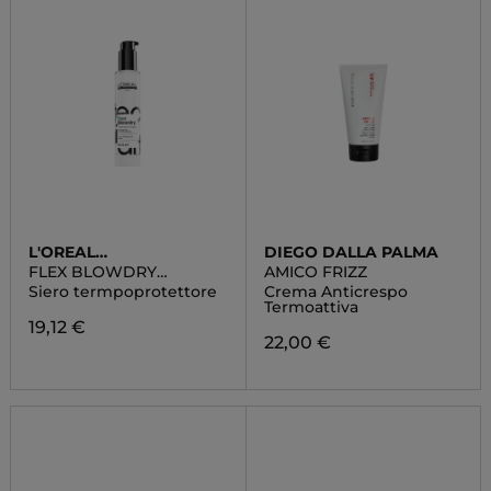
L'OREAL
DIEGO DALLA PALMA
PROFESSIONNEL
FLEX BLOWDRY
AMICO FRIZZ
TECNI.ART
Siero termpoprotettore
Crema Anticrespo
Termoattiva
19,12 €
22,00 €