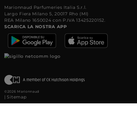
Marionnaud Parfumeries Italia S.r.l.
Largo Fiera Milano 5, 20017 Rho (MI)
REA Milano 1650024 con P.IVA 13425220152.
SCARICA LA NOSTRA APP
©2026 Marionnaud
|
Sitemap