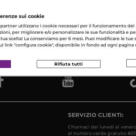
re Per La Pelle Secca
ferenze sui cookie
ri partner utilizzano i cookie necessari per il funzionamento del
ioni, per migliorare e/o personalizzare le sue funzionalità e per
 tua scelta! La conserviamo per 6 mesi. Puoi modificare le tue s
na Gratuita
Campioni
link "configura cookie", disponibile in fondo ad ogni pagina d
Reso
​ in 24/48H
Omaggio
Gratui
Rifiuta tutti
SERVIZIO CLIENTI:
Chiamaci dal lunedì al venerd
al numero verde gratuito 80