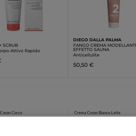
DIEGO DALLA PALMA
+ SCRUB
FANGO CREMA MODELLANT
EFFETTO SAUNA
orpo Attivo Rapido
Anticellulite
€
50,50 €
Corpo Cocco
Crema Corpo Bianco Latte
a Bagno
Lozione Viso Illuminante