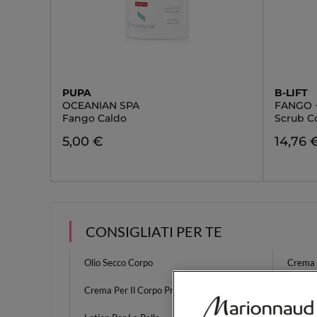
PUPA
B-LIFT
OCEANIAN SPA
FANGO 
Fango Caldo
Scrub C
5,00 €
14,76 
CONSIGLIATI PER TE
Olio Secco Corpo
Crema 
Crema Per Il Corpo Profumata
Olio D