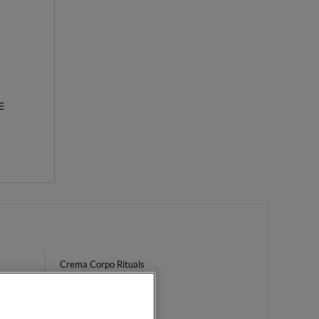
E
Crema Corpo Rituals
Colored Mascara