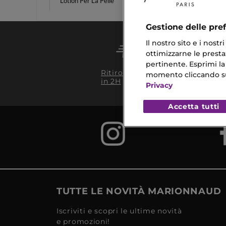
Lotion Per La Pelle
Masche
Gestione delle pre
Il nostro sito e i nost
ottimizzarne le prestaz
pertinente. Esprimi la
Conseg
Ritiro in negozio
momento cliccando sul 
da 35€
in 2H
Privacy
Accetta tutti
TUTTE LE NOVITÀ MARIONNAUD
Iscriviti e scopri le ultime novità
e promozioni!