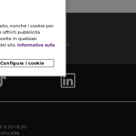
 sito, nonché i cookie per
 offrirti pubblicità
celte in qualsiasi
Pagamenti
el sito.
Informativa sulla
Sicuri
to
Configura i cookie
ì 9:30-18:30
0.914.998