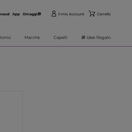
nnaud
App
Omaggi🎁
Il mio Account
Carrello
Uomo
Marche
Capelli
🎁 Idee Regalo