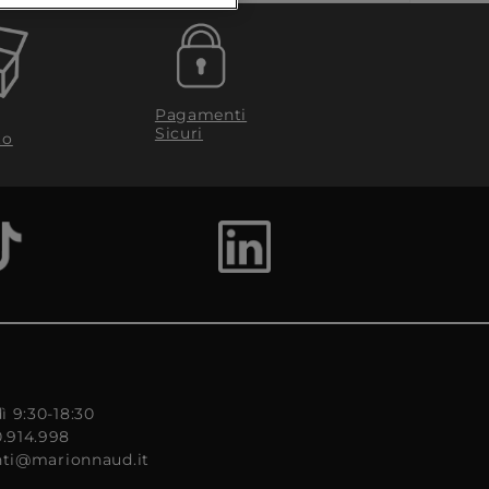
Pagamenti
Sicuri
to
ì 9:30-18:30
0.914.998
enti@marionnaud.it