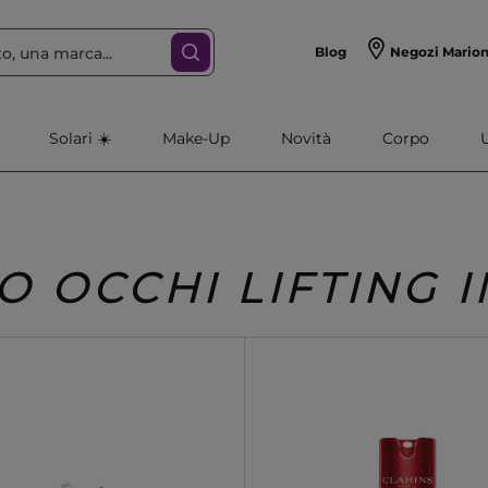
Blog
Negozi Mario
Solari ☀️
Make-Up
Novità
Corpo
 OCCHI LIFTING 