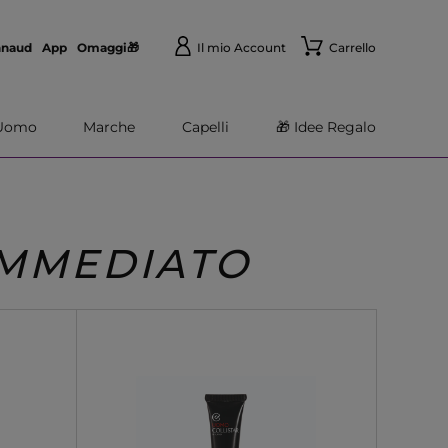
nnaud
App
Omaggi🎁
Il mio Account
Carrello
Uomo
Marche
Capelli
🎁 Idee Regalo
IMMEDIATO