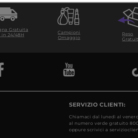
na Gratuita
Campioni
Reso
​ in 24/48H
Omaggio
Gratui
SERVIZIO CLIENTI:
Chiamaci dal lunedì al venerd
al numero verde gratuito 80
oppure scrivici a serviziocli