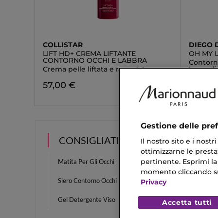
COLLISTAR
DIEGO 
LIFT HD+ CREMA LIFTANTE
OH MY L
CONTORNO OCCHI E LABBRA
Contorno
Crema pelle liftata e rassodata
Immedi
57,00 €
44,00
Gestione delle pre
CONSIGLIATI PER TE
Il nostro sito e i nost
ottimizzarne le prestaz
pertinente. Esprimi la
Matita Per Gli Occhi
Palette
momento cliccando sul 
Siero Contorno Occhi
Bronze
Privacy
Gel Detergente Viso
Shampo
Accetta tutti