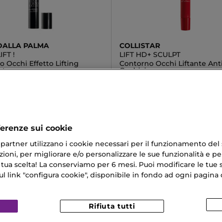
DALLA PALMA
COLLISTAR
IFT !
LIFT HD+ SCULPT
 Occhi Effetto Lifting
Contorno Occhi Liftante Anti
ato
Occhiaie
 €
43,33 €
ferenze sui cookie
ri partner utilizzano i cookie necessari per il funzionamento del
ioni, per migliorare e/o personalizzare le sue funzionalità e per
 tua scelta! La conserviamo per 6 mesi. Puoi modificare le tue s
 Occhi
Gocce Per Occhi
link "configura cookie", disponibile in fondo ad ogni pagina d
r Natural
Crema Retinolo Anti Età
o Doposole
Rifiuta tutti