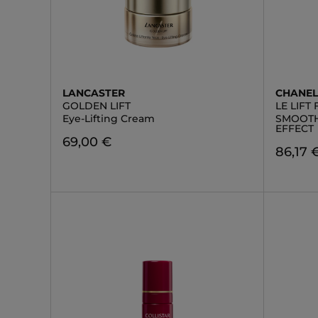
LANCASTER
CHANE
GOLDEN LIFT
LE LIFT
Eye-Lifting Cream
SMOOTHS
EFFECT
69,00 €
86,17 