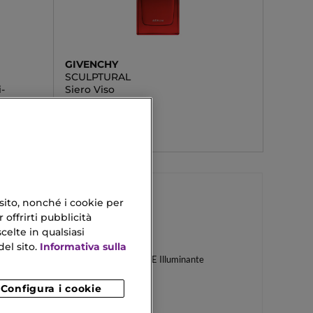
GIVENCHY
SCULPTURAL
-
Siero Viso
139,00 €
 sito, nonché i cookie per
 offrirti pubblicità
celte in qualsiasi
Rughe Sotto Gli Occhi
el sito.
Informativa sulla
Trattamento Idratante E Illuminante
Configura i cookie