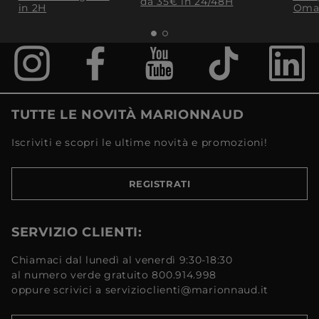
da 35€​ in 24/48H
in 2H
Oma
TUTTE LE NOVITÀ MARIONNAUD
Iscriviti e scopri le ultime novità e promozioni!
REGISTRATI
SERVIZIO CLIENTI:
Chiamaci dal lunedì al venerdì 9:30-18:30
al numero verde gratuito 800.914.998
oppure scrivici a servizioclienti@marionnaud.it