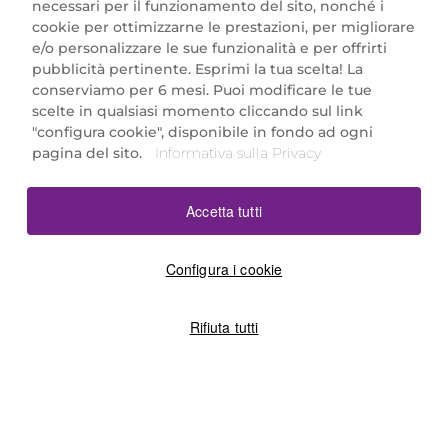
necessari per il funzionamento del sito, nonché i
cookie per ottimizzarne le prestazioni, per migliorare
e/o personalizzare le sue funzionalità e per offrirti
Marionnaud Parfumeries Italia S.r.l.
pubblicità pertinente. Esprimi la tua scelta! La
Largo Fiera Milano 5, 20017 Rho (MI)
conserviamo per 6 mesi. Puoi modificare le tue
REA Milano 1650024 con P.IVA 13425220152.
scelte in qualsiasi momento cliccando sul link
SCARICA LA NOSTRA APP
"configura cookie", disponibile in fondo ad ogni
pagina del sito.
Informativa sulla Privacy
Accetta tutti
Configura i cookie
Rifiuta tutti
©2026 Marionnaud
|
Sitemap