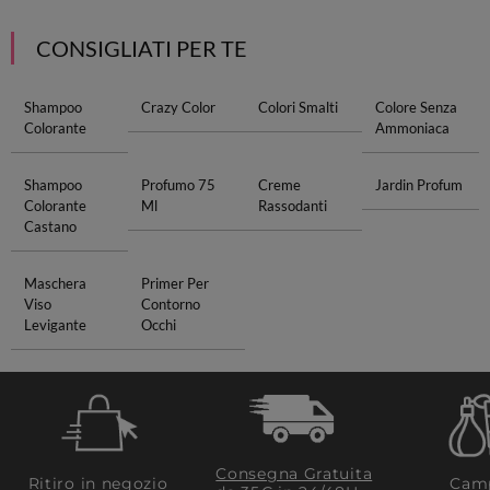
CONSIGLIATI PER TE
Shampoo
Crazy Color
Colori Smalti
Colore Senza
Colorante
Ammoniaca
Shampoo
Profumo 75
Creme
Jardin Profum
Colorante
Ml
Rassodanti
Castano
Maschera
Primer Per
Viso
Contorno
Levigante
Occhi
Consegna Gratuita
Ritiro in negozio
Camp