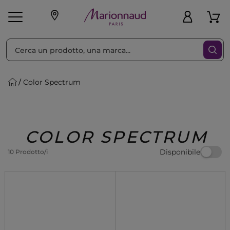
Ordina per
Filtra
Color Spectrum
Make-up
Profumi
🎁 Idee
Corpo
Uomo
Marche
Capelli
Regalo
COLOR SPECTRUM
Disponibile
10 Prodotto/i