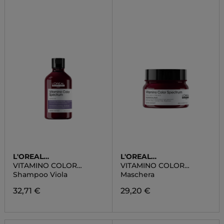
L'OREAL
L'OREAL
PROFESSIONNEL
PROFESSIONNEL
VITAMINO COLOR
VITAMINO COLOR
SPECTRUM
SPECTRUM
Shampoo Viola
Maschera
32,71 €
29,20 €