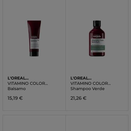
L'OREAL
L'OREAL
PROFESSIONNEL
PROFESSIONNEL
VITAMINO COLOR
VITAMINO COLOR
SPECTRUM
SPECTRUM
Balsamo
Shampoo Verde
15,19 €
21,26 €