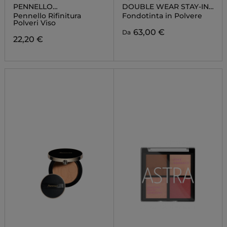
PENNELLO
DOUBLE WEAR STAY-IN-
PROFESSIONALE
PLACE MATTE POWDER
Pennello Rifinitura
Fondotinta in Polvere
FOUNDATION SPF10
Polveri Viso
63,00 €
Da
22,20 €