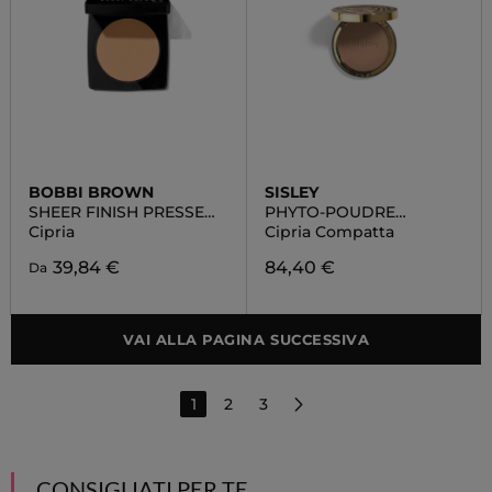
BOBBI BROWN
SISLEY
SHEER FINISH PRESSED
PHYTO-POUDRE
POWDER
COMPACTE
Cipria
Cipria Compatta
39,84 €
84,40 €
Da
VAI ALLA PAGINA SUCCESSIVA
1
2
3
CONSIGLIATI PER TE