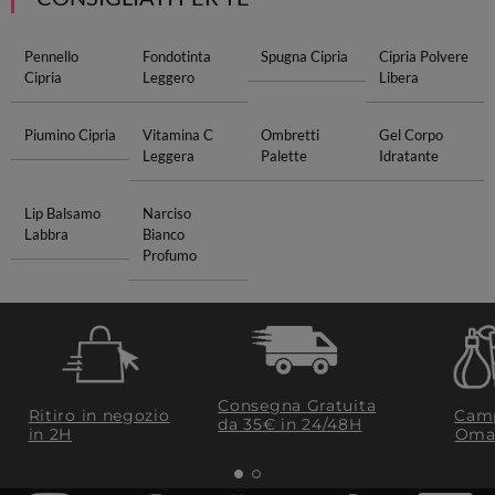
Pennello
Fondotinta
Spugna Cipria
Cipria Polvere
Cipria
Leggero
Libera
Piumino Cipria
Vitamina C
Ombretti
Gel Corpo
Leggera
Palette
Idratante
Lip Balsamo
Narciso
Labbra
Bianco
Profumo
Consegna Gratuita
Ritiro in negozio
Camp
da 35€​ in 24/48H
in 2H
Oma