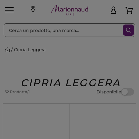
Ordina per
Filtra
Cipria Leggera
Make-up
Profumi
🎁 Idee
Corpo
Uomo
Marche
Capelli
Regalo
CIPRIA LEGGERA
Disponibile
52 Prodotto/i