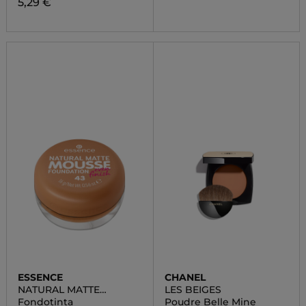
5,29 €
ESSENCE
CHANEL
NATURAL MATTE
LES BEIGES
MOUSSE
Fondotinta
Poudre Belle Mine