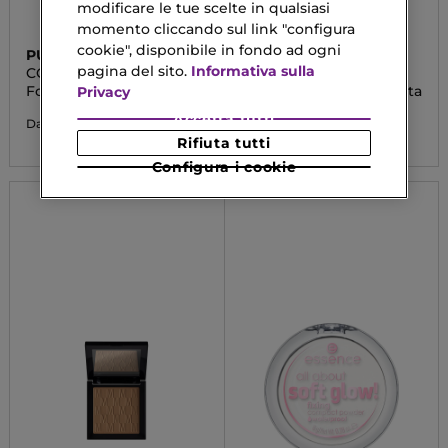
modificare le tue scelte in qualsiasi
momento cliccando sul link "configura
cookie", disponibile in fondo ad ogni
PUROBIO
CATRICE
pagina del sito.
Informativa sulla
COMPACT FOUNDATION
SKIN LIKE
Fondotinta in Polvere
Crema Idratante Colorata
Privacy
Accetta tutti
11,13 €
4,99 €
Da
Rifiuta tutti
Configura i cookie