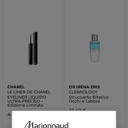
CHANEL
DR IRENA ERIS
LE LINER DE CHANEL
CLEANOLOGY
EYELINER LIQUIDO
Struccante Bifasico
ULTRA-PRECISO -
Occhi e Labbra
Edizione Limitata
22,40 €
44,00 €