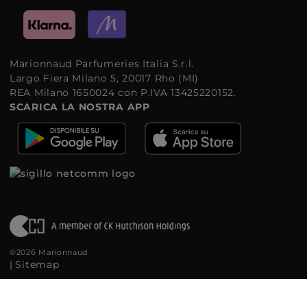
Marionnaud Parfumeries Italia S.r.l.
Largo Fiera Milano 5, 20017 Rho (MI)
REA Milano 1650024 con P.IVA 13425220152.
SCARICA LA NOSTRA APP
©2026 Marionnaud
|
Sitemap