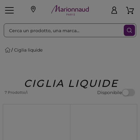
Ordina per
Filtra
Ciglia liquide
Make-up
Profumi
🎁 Idee
Corpo
Uomo
Marche
Capelli
Regalo
CIGLIA LIQUIDE
Disponibile
7 Prodotto/i