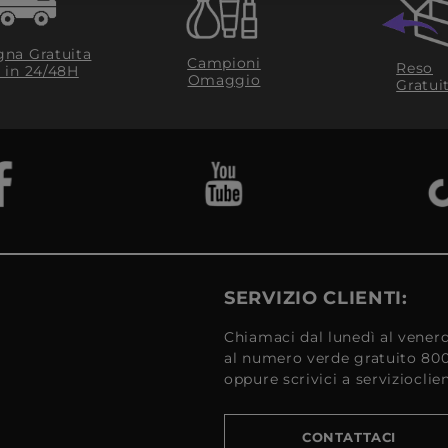
na Gratuita
Campioni
Reso
​ in 24/48H
Omaggio
Gratui
SERVIZIO CLIENTI:
Chiamaci dal lunedì al venerd
al numero verde gratuito 80
oppure scrivici a serviziocli
CONTATTACI