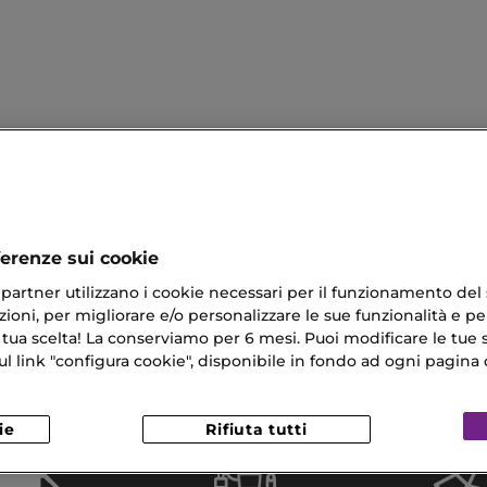
ferenze sui cookie
ri partner utilizzano i cookie necessari per il funzionamento del
ioni, per migliorare e/o personalizzare le sue funzionalità e per
ior Eau De Parfum
Acqua Di Gio Eau De Parfum
 tua scelta! La conserviamo per 6 mesi. Puoi modificare le tue s
Makeup
Crema Notte Pelle Sensibile
link "configura cookie", disponibile in fondo ad ogni pagina d
o Trucco Fondotinta
ie
Rifiuta tutti