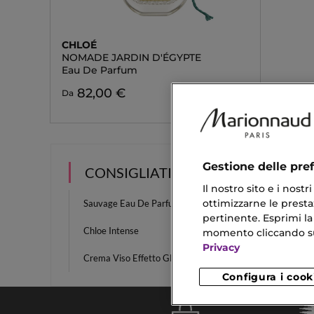
CHLOÉ
NOMADE JARDIN D'ÉGYPTE
Eau De Parfum
82,00 €
Da
Gestione delle pre
CONSIGLIATI PER TE
Il nostro sito e i nost
ottimizzarne le prestaz
Sauvage Eau De Parfum
Miss D
pertinente. Esprimi la
Chloe Intense
Blush 
momento cliccando sul 
Privacy
Crema Viso Effetto Glow
Pennell
Configura i cook