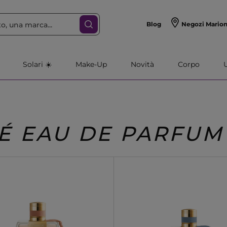
Blog
Negozi Mario
Solari ☀️
Make-Up
Novità
Corpo
É EAU DE PARFUM 