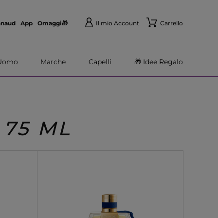
nnaud
App
Omaggi🎁
Il mio Account
Carrello
Uomo
Marche
Capelli
🎁 Idee Regalo
75 ML