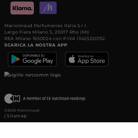
Marionnaud Parfumeries Italia S.r.l.
Largo Fiera Milano 5, 20017 Rho (MI)
REA Milano 1650024 con P.IVA 13425220152.
SCARICA LA NOSTRA APP
©2026 Marionnaud
|
Sitemap