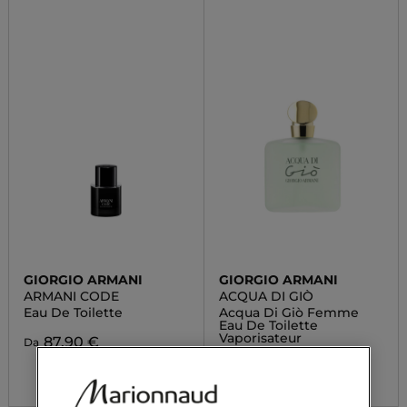
GIORGIO ARMANI
GIORGIO ARMANI
ARMANI CODE
ACQUA DI GIÒ
Eau De Toilette
Acqua Di Giò Femme
Eau De Toilette
Vaporisateur
87,90 €
Da
166,90 €