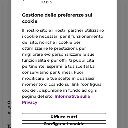
Gestione delle preferenze sui
cookie
Il nostro sito e i nostri partner utilizzano
i cookie necessari per il funzionamento
del sito, nonché i cookie per
ottimizzarne le prestazioni, per
migliorare e/o personalizzare le sue
funzionalità e per offrirti pubblicità
pertinente. Esprimi la tua scelta! La
conserviamo per 6 mesi. Puoi
modificare le tue scelte in qualsiasi
momento cliccando sul link "configura
cookie", disponibile in fondo ad ogni
pagina del sito.
Informativa sulla
Privacy
GIORGIO ARMANI
GIORGIO ARMANI
EAU POUR HOMME
ACQUA DI GIÒ
Accetta tutti
PROFONDO
Armani Eau Pour
Eau De Toilette
Rifiuta tutti
Homme
98,90 €
Configura i cookie
153,90 €