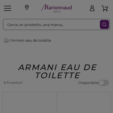
Ordina per
Filtra
Armani eau de toilette
Make-up
Profumi
🎁 Idee
Corpo
Uomo
Marche
Capelli
Regalo
ARMANI EAU DE
TOILETTE
Disponibile
8 Prodotto/i