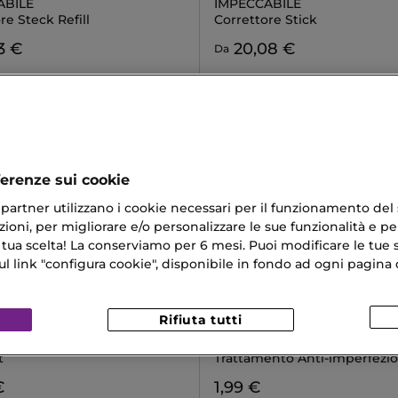
ABILE
IMPECCABILE
re Steck Refill
Correttore Stick
3 €
20,08 €
Da
ferenze sui cookie
ri partner utilizzano i cookie necessari per il funzionamento del
ioni, per migliorare e/o personalizzare le sue funzionalità e per
 tua scelta! La conserviamo per 6 mesi. Puoi modificare le tue s
link "configura cookie", disponibile in fondo ad ogni pagina d
Rifiuta tutti
MAKE-UP
SELFIE PROJECT
DROP
ANTI-PIMPLE HEARTS
t
Trattamento Anti-imperfezio
€
1,99 €