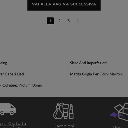
VAI ALLA PAGINA SUCCESSIVA
1
2
3
geing
Siero Anti Imperfezioni
er Capelli Lisci
Matita Grigia Per Occhi Marroni
o Rodriguez Profumi Uomo
na Gratuita
Campioni
Reso