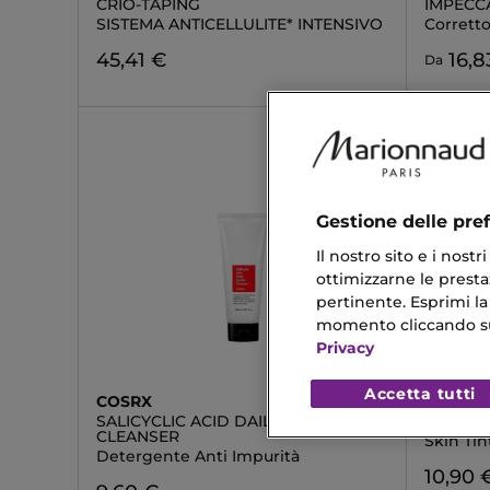
CRIO-TAPING
IMPECC
SISTEMA ANTICELLULITE* INTENSIVO
Corretto
45,41 €
16,8
Da
Gestione delle pre
Il nostro sito e i nost
ottimizzarne le prestaz
pertinente. Esprimi la
momento cliccando sul 
Privacy
Accetta tutti
COSRX
ASTRA 
SALICYCLIC ACID DAILY GENTLE
FILTER
CLEANSER
Skin Tin
Detergente Anti Impurità
10,90 