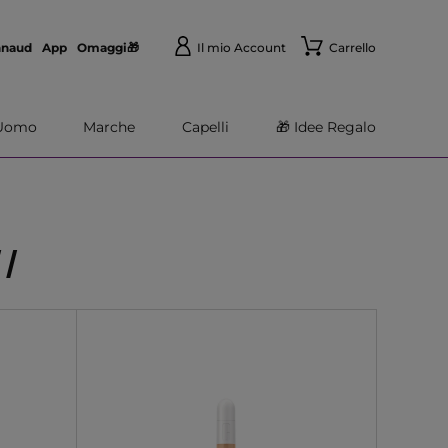
nnaud
App
Omaggi🎁
Il mio Account
Carrello
Uomo
Marche
Capelli
🎁 Idee Regalo
I