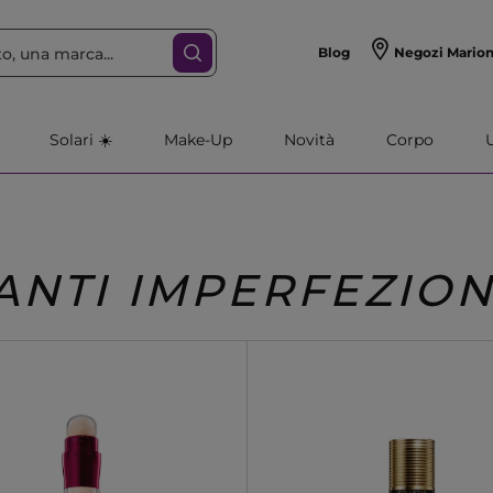
Blog
Negozi Mario
Solari ☀️
Make-Up
Novità
Corpo
ANTI IMPERFEZION