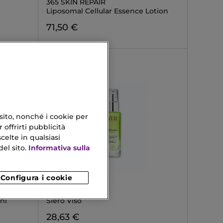
365 SKIN REPAIR
Liposomal Cellular Essence Lotion
71,50 €
 sito, nonché i cookie per
 offrirti pubblicità
celte in qualsiasi
el sito.
Informativa sulla
Configura i cookie
SVR
SEBIACLEAR
ni
Siero Viso
28,63 €