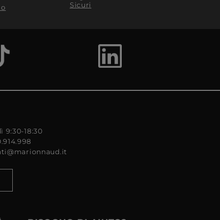
Sicuri
to
ì 9:30-18:30
0.914.998
enti@marionnaud.it