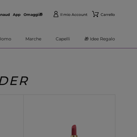
nnaud
App
Omaggi🎁
Il mio Account
Carrello
Uomo
Marche
Capelli
🎁 Idee Regalo
UDER