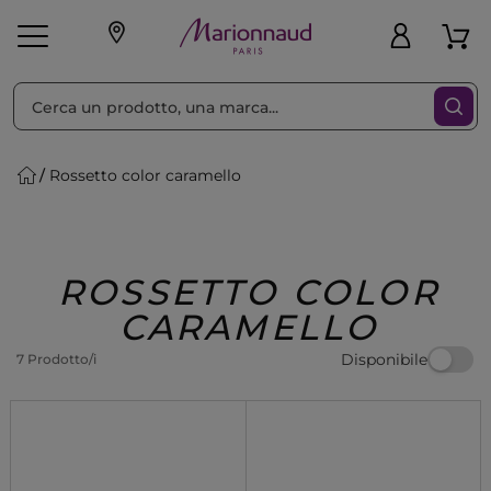
Ordina per
Filtra
Rossetto color caramello
Make-up
Profumi
🎁 Idee
Corpo
Uomo
Marche
Capelli
Regalo
ROSSETTO COLOR
CARAMELLO
Disponibile
7 Prodotto/i