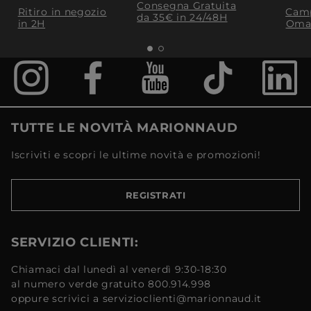
Consegna Gratuita
Ritiro in negozio
Camp
da 35€​ in 24/48H
in 2H
Oma
TUTTE LE NOVITÀ MARIONNAUD
Iscriviti e scopri le ultime novità e promozioni!
REGISTRATI
SERVIZIO CLIENTI:
Chiamaci dal lunedì al venerdì 9:30-18:30
al numero verde gratuito 800.914.998
oppure scrivici a servizioclienti@marionnaud.it