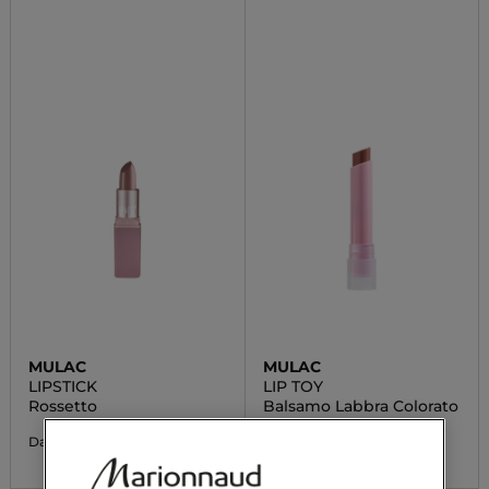
MULAC
MULAC
LIPSTICK
LIP TOY
Rossetto
Balsamo Labbra Colorato
13,32 €
18,90 €
Da