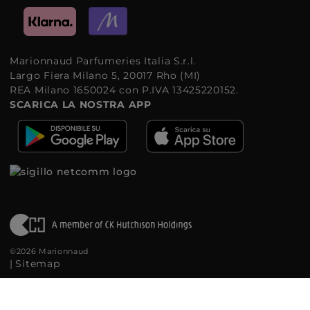
Marionnaud Parfumeries Italia S.r.l.
Largo Fiera Milano 5, 20017 Rho (MI)
REA Milano 1650024 con P.IVA 13425220152.
SCARICA LA NOSTRA APP
©2026 Marionnaud
|
Sitemap