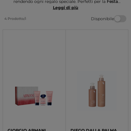
rendendo ogni regalo speciale. Perfetti per la
Festa
della mamma
, offrono una selezione di fragranze
Leggi di più
raffinate in confezioni curate, ideali per sorprendere
Disponibile
4 Prodotto/i
con stile e senza stress. Un regalo che celebra la
bellezza e l'amore materno.
GIORGIO ARMANI
DIEGO DALLA PALMA