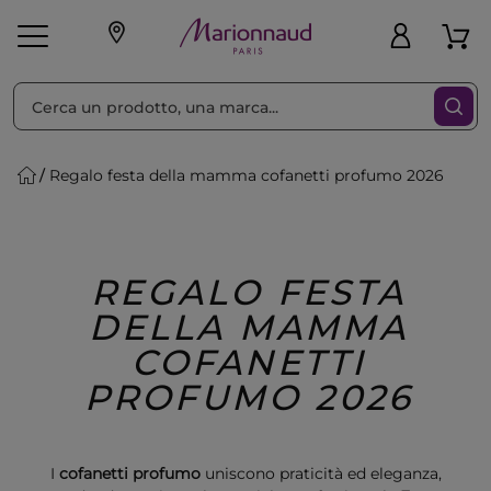
Ordina per
Filtra
Regalo festa della mamma cofanetti profumo 2026
Make-up
Profumi
🎁 Idee
Corpo
Uomo
Marche
Capelli
Regalo
REGALO FESTA
DELLA MAMMA
COFANETTI
PROFUMO 2026
I
cofanetti profumo
uniscono praticità ed eleganza,