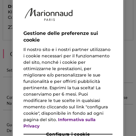
DIEGO DALLA PALMA
VERSACE
KIT CORPO SPF50
DYLAN BLUE POUR
HOMME
Cofanetto Regalo
Cofanetto Regalo
27,90 €
104,30 €
Gestione delle preferenze sui
cookie
Il nostro sito e i nostri partner utilizzano
CONSIGLIATI PER TE
i cookie necessari per il funzionamento
del sito, nonché i cookie per
ottimizzarne le prestazioni, per
Set Regalo
Cofanetti
Confezioni
Cofanetti
migliorare e/o personalizzare le sue
Capelli
Regalo
Corpo
funzionalità e per offrirti pubblicità
Profumi
pertinente. Esprimi la tua scelta! La
conserviamo per 6 mesi. Puoi
Cofanetti
Jean Paul
Matita Kajal
Idolle Intense
modificare le tue scelte in qualsiasi
Natalizi
Gaultier Eau
momento cliccando sul link "configura
De Parfum
cookie", disponibile in fondo ad ogni
pagina del sito.
Informativa sulla
Guerlain Eau
Lucentezza
Privacy
De Toilette
Configura i cookie