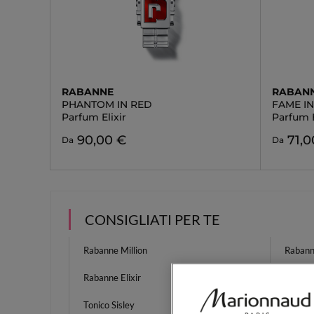
RABANNE
RABAN
PHANTOM IN RED
FAME I
Parfum Elixir
Parfum E
90,00 €
71,0
Da
Da
CONSIGLIATI PER TE
Rabanne Million
Rabann
Rabanne Elixir
Crema
Tonico Sisley
Saponi 