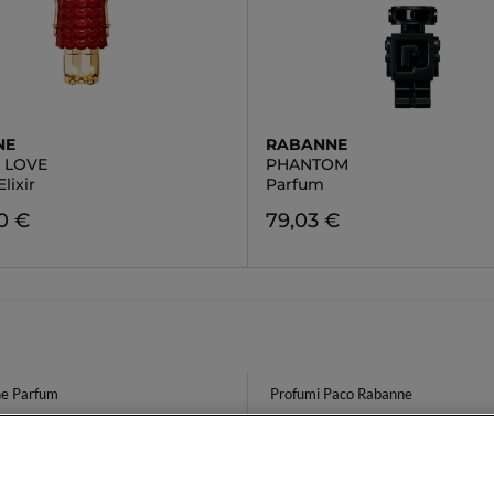
NE
RABANNE
N LOVE
PHANTOM
lixir
Parfum
0 €
79,03 €
e Parfum
Profumi Paco Rabanne
 Hydra
Astra Color
Solidi