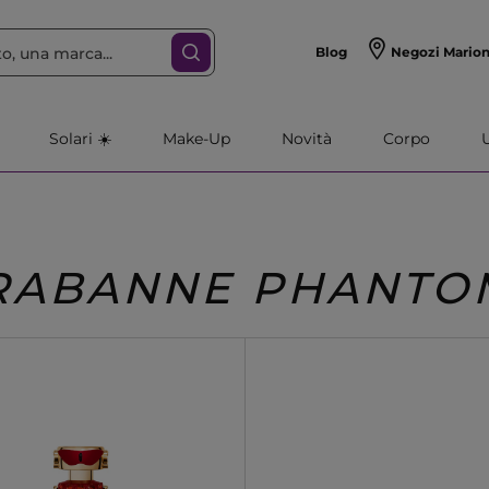
Blog
Negozi Mario
Solari ☀️
Make-Up
Novità
Corpo
RABANNE PHANTO