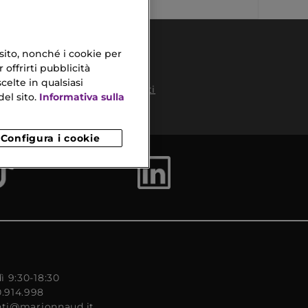
 sito, nonché i cookie per
 offrirti pubblicità
celte in qualsiasi
Pagamenti
el sito.
Informativa sulla
Sicuri
to
Configura i cookie
ì 9:30-18:30
0.914.998
enti@marionnaud.it