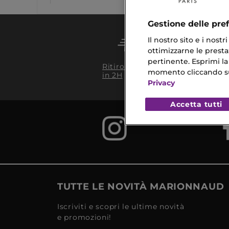
Gestione delle pre
Il nostro sito e i nost
ottimizzarne le prestaz
pertinente. Esprimi la
Conseg
Ritiro in negozio
da 35€
momento cliccando sul 
in 2H
Privacy
Accetta tutti
TUTTE LE NOVITÀ MARIONNAUD
Iscriviti e scopri le ultime novità
e promozioni!