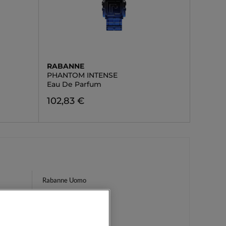
RABANNE
PHANTOM INTENSE
Eau De Parfum
102,83 €
Rabanne Uomo
Mani Scure