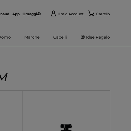
nnaud
App
Omaggi🎁
Il mio Account
Carrello
Uomo
Marche
Capelli
🎁 Idee Regalo
M