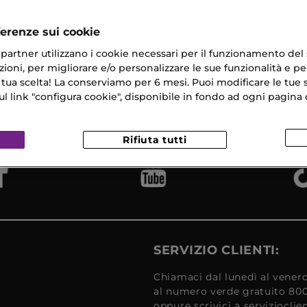
ferenze sui cookie
ri partner utilizzano i cookie necessari per il funzionamento del
ioni, per migliorare e/o personalizzare le sue funzionalità e per
 tua scelta! La conserviamo per 6 mesi. Puoi modificare le tue s
na Gratuita
Campioni
Reso
​ in 24/48H
link "configura cookie", disponibile in fondo ad ogni pagina d
Omaggio
Gratui
Rifiuta tutti
SERVIZIO CLIENTI:
Chiamaci dal lunedì al venerd
al numero verde gratuito 80
oppure scrivici a serviziocli