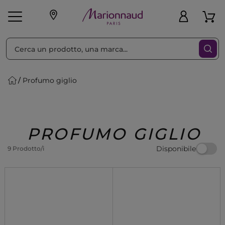
Ordina per
Filtra
Profumo giglio
Make-up
Profumi
🎁 Idee
Corpo
Uomo
Marche
Capelli
Regalo
PROFUMO GIGLIO
Disponibile
9 Prodotto/i