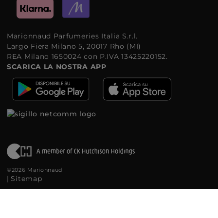
Marionnaud Parfumeries Italia S.r.l.
Largo Fiera Milano 5, 20017 Rho (MI)
REA Milano 1650024 con P.IVA 13425220152.
SCARICA LA NOSTRA APP
©2026 Marionnaud
|
Sitemap