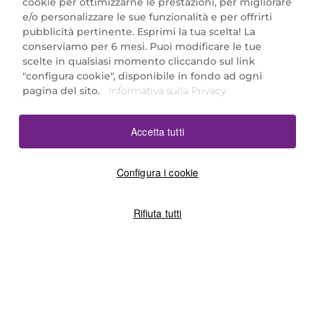
cookie per ottimizzarne le prestazioni, per migliorare
e/o personalizzare le sue funzionalità e per offrirti
Marionnaud Parfumeries Italia S.r.l.
pubblicità pertinente. Esprimi la tua scelta! La
Largo Fiera Milano 5, 20017 Rho (MI)
conserviamo per 6 mesi. Puoi modificare le tue
REA Milano 1650024 con P.IVA 13425220152.
scelte in qualsiasi momento cliccando sul link
SCARICA LA NOSTRA APP
"configura cookie", disponibile in fondo ad ogni
pagina del sito.
Informativa sulla Privacy
Accetta tutti
Configura i cookie
Rifiuta tutti
©2026 Marionnaud
|
Sitemap