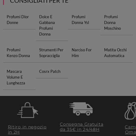
CONSIGLIATI PER TE
Profumi Dior
Dolce E
Profumi
Profumi
Donne
Gabbana
Donna Ysl
Donna
Profumi
Moschino
Donna
Profumi
Strumenti Per
Narciso For
Matita Occhi
Kenzo Donna
Sopracciglia
Him
Automatica
Mascara
Cosrx Patch
Volume E
Lunghezza
Consegna Gratuita
Ritiro in negozio
Camp
da 35€​ in 24/48H
in 2H
Oma