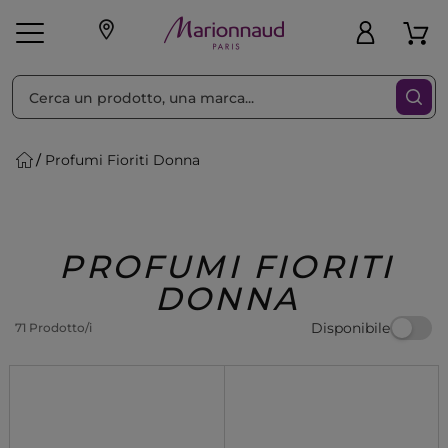
Ordina per
Filtra
Profumi Fioriti Donna
Make-up
Profumi
🎁 Idee
Corpo
Uomo
Marche
Capelli
Regalo
PROFUMI FIORITI
DONNA
Disponibile
71 Prodotto/i