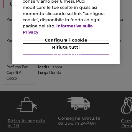
conserviamo per 6 mesi. Puoi
CONSIGLIATI PER TE
modificare le tue scelte in qualsiasi
momento cliccando sul link "configura
cookie", disponibile in fondo ad ogni
Pori Dilatati
Pelle Con Pori
Pori Della
Pori Del Viso
Dilatati
Pelle
pagina del sito.
Informativa sulla
Privacy
Configura i cookie
Pori Del Naso
Hugo Boss
Euphoria
Palette Oro
The Scent Eau
Calvin Klein
Rifiuta tutti
De Parfum
Accetta tutti
Profumo Per
Matita Labbra
Capelli Al
Lunga Durata
Cocco
Consegna Gratuita
Ritiro in negozio
Camp
da 35€​ in 24/48H
in 2H
Oma