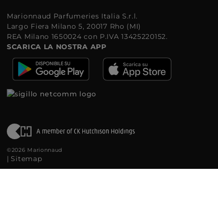
Marionnaud Parfumeries Italia S.r.l.
Largo Fiera Milano 5, 20017 Rho (MI)
REA Milano 1650024 con P.IVA 13425220152.
SCARICA LA NOSTRA APP
©2026 Marionnaud
|
Sitemap