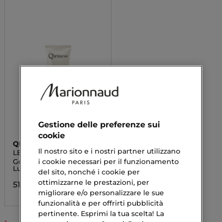
Gestione delle preferenze sui
cookie
QIRINESS
Il nostro sito e i nostri partner utilizzano
LE WRAP EXFOLYS AU
RIZ
i cookie necessari per il funzionamento
Gommage Peeling
Luminosità
del sito, nonché i cookie per
ottimizzarne le prestazioni, per
51,00 €
migliorare e/o personalizzare le sue
funzionalità e per offrirti pubblicità
pertinente. Esprimi la tua scelta! La