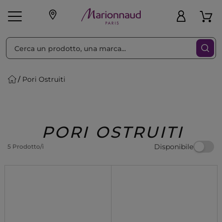
Ordina per
Filtra
Pori Ostruiti
Make-up
Profumi
🎁 Idee
Corpo
Uomo
Marche
Capelli
Regalo
PORI OSTRUITI
Disponibile
5 Prodotto/i