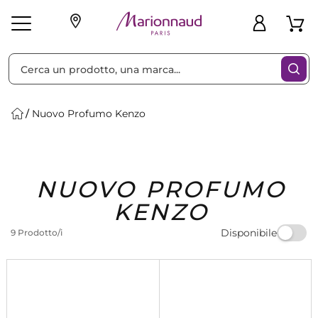
Ordina per
Filtra
Nuovo Profumo Kenzo
Make-up
Profumi
🎁 Idee
Corpo
Uomo
Marche
Capelli
Regalo
NUOVO PROFUMO
KENZO
Disponibile
9 Prodotto/i