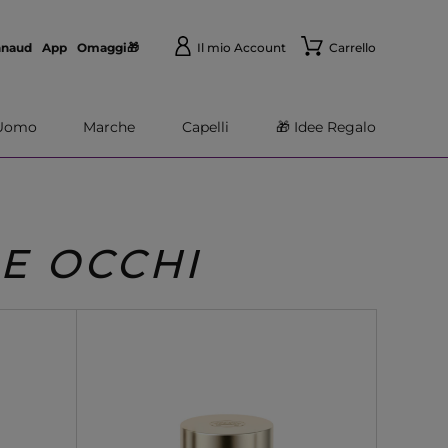
nnaud
App
Omaggi🎁
Il mio Account
Carrello
Uomo
Marche
Capelli
🎁 Idee Regalo
E OCCHI