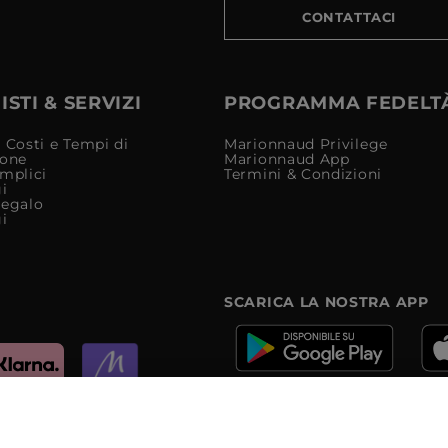
CONTATTACI
STI & SERVIZI
PROGRAMMA FEDELT
 Costi e Tempi di
Marionnaud Privilege
ione
Marionnaud App
mplici
Termini & Condizioni
i
Regalo
i
SCARICA LA NOSTRA APP