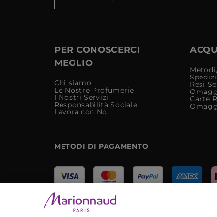
PER CONOSCERCI
ACQUI
MEGLIO
Metodi,
Spediz
Chi siamo
Resi Se
Le Nostre Profumerie
Omagg
I Nostri Servizi
Carte 
Responsabilità Sociale
Omagg
Lavora con Noi
METODI DI PAGAMENTO
Marionnaud Parfumeries Italia S.r.l.
Largo Fiera Milano 5, 20017 Rho (MI)