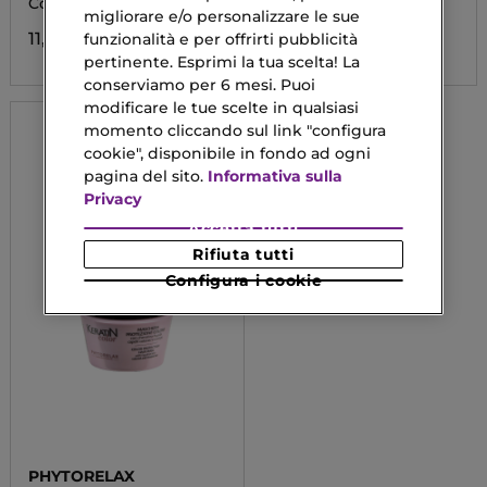
Colorati
migliorare e/o personalizzare le sue
23,90 €
11,29 €
funzionalità e per offrirti pubblicità
pertinente. Esprimi la tua scelta! La
conserviamo per 6 mesi. Puoi
modificare le tue scelte in qualsiasi
momento cliccando sul link "configura
cookie", disponibile in fondo ad ogni
pagina del sito.
Informativa sulla
Privacy
Accetta tutti
Rifiuta tutti
Configura i cookie
PHYTORELAX