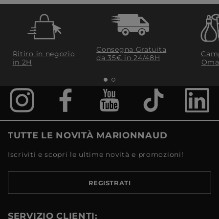
Consegna Gratuita
Ritiro in negozio
Camp
da 35€​ in 24/48H
in 2H
Oma
TUTTE LE NOVITÀ MARIONNAUD
Iscriviti e scopri le ultime novità e promozioni!
REGISTRATI
SERVIZIO CLIENTI: