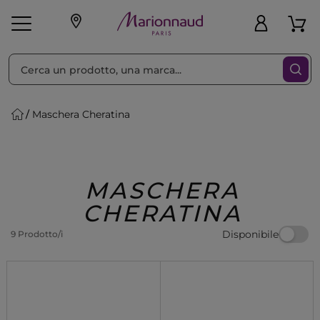
Ordina per
Filtra
Maschera Cheratina
Make-up
Profumi
🎁 Idee
Corpo
Uomo
Marche
Capelli
Regalo
MASCHERA
CHERATINA
Disponibile
9 Prodotto/i