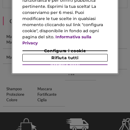
funzionalità e per offrirti pubblicità
pertinente. Esprimi la tua scelta! La
conserviamo per 6 mesi. Puoi
modificare le tue scelte in qualsiasi
CONSIGLIATI PER TE
momento cliccando sul link "configura
cookie", disponibile in fondo ad ogni
Mascara
Crema Solare
Shampoo
Natures
pagina del sito.
Informativa sulla
Marrone
100
Naturale
Profumi
Privacy
Configura i cookie
Mascara Blu
Siero
Shampoo
Regali Per
Rifiuta tutti
Esfoliante
Volumizzante
Capelli
Accetta tutti
Per Capelli
Fini
Shampoo
Mascara
Protezione
Fortificante
Colore
Ciglia