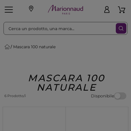
Ordina per
Filtra
Mascara 100 naturale
Make-up
Profumi
🎁 Idee
Corpo
Uomo
Marche
Capelli
Regalo
MASCARA 100
NATURALE
Disponibile
6 Prodotto/i