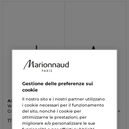
Gestione delle preferenze sui
cookie
Il nostro sito e i nostri partner utilizzano
APIVITA
ESTÉE LAUDER
i cookie necessari per il funzionamento
WINE ELIXIR
TURBO LASH
Crema Occhi
High Powered Volume +
del sito, nonché i cookie per
Length Mascara
ottimizzarne le prestazioni, per
17,90 €
migliorare e/o personalizzare le sue
48,00 €