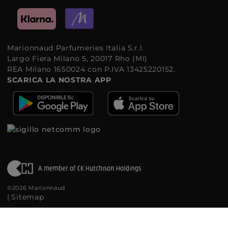
Marionnaud Parfumeries Italia S.r.l.
Largo Fiera Milano 5, 20017 Rho (MI)
REA Milano 1650024 con P.IVA 13425220152.
SCARICA LA NOSTRA APP
©2026 Marionnaud
|
Sitemap