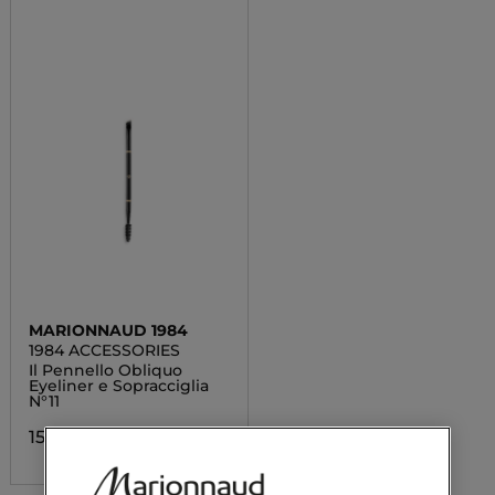
MARIONNAUD 1984
1984 ACCESSORIES
Il Pennello Obliquo
Eyeliner e Sopracciglia
N°11
15,40 €