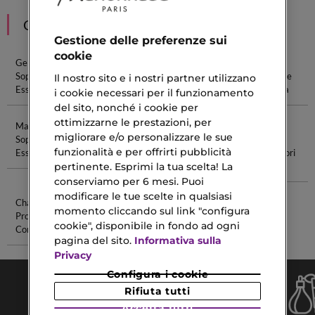
CONSIGLIATI PER TE
Gestione delle preferenze sui
cookie
Gel
Sopracciglia
Sapone
Effetto
Sopracciglia
Perfette
Liquido
Laminazione
Il nostro sito e i nostri partner utilizzano
Essence
Sopracciglia
i cookie necessari per il funzionamento
del sito, nonché i cookie per
ottimizzarne le prestazioni, per
Matite
Eyeliner
Ombretto
Profumo
migliorare e/o personalizzare le sue
Sopracciglia
Liquido
Neutro
Muschio
funzionalità e per offrirti pubblicità
Essence
Waterproof
Bianco E Fiori
Bianchi
pertinente. Esprimi la tua scelta! La
conserviamo per 6 mesi. Puoi
modificare le tue scelte in qualsiasi
Chanel
Sisleya Le
momento cliccando sul link "configura
Prodotti
Teint
cookie", disponibile in fondo ad ogni
Corpo
pagina del sito.
Informativa sulla
Privacy
Configura i cookie
Rifiuta tutti
Accetta tutti