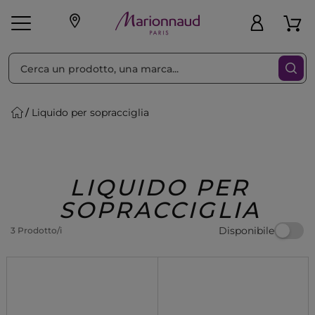
Ordina per
Filtra
Liquido per sopracciglia
Make-up
Profumi
🎁 Idee
Corpo
Uomo
Marche
Capelli
Regalo
LIQUIDO PER
SOPRACCIGLIA
Disponibile
3 Prodotto/i