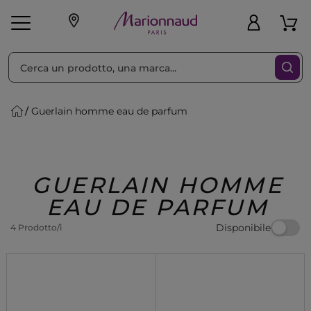
Ordina per
Filtra
Guerlain homme eau de parfum
Make-up
Profumi
🎁 Idee
Corpo
Uomo
Marche
Capelli
Regalo
GUERLAIN HOMME
EAU DE PARFUM
Disponibile
4 Prodotto/i