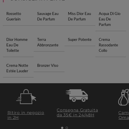
Rossetto
Sauvage Eau
Miss Dior Eau
Acqua Di Gio
Guerlain
De Parfum
De Parfum
Eau De
Parfum
Dior Homme
Terra
Super Potente
Crema
Eau De
Abbronzante
Rassodante
Toilette
Collo
Crema Notte
Bronzer Viso
Estée Lauder
Consegna Gratuita
Ritiro in negozio
Camp
da 35€​ in 24/48H
in 2H
Oma