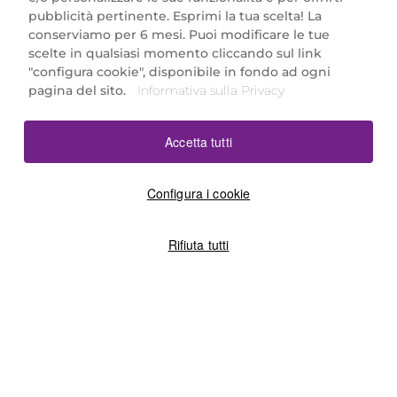
Marionnaud Parfumeries Italia S.r.l.
pubblicità pertinente. Esprimi la tua scelta! La
Largo Fiera Milano 5, 20017 Rho (MI)
conserviamo per 6 mesi. Puoi modificare le tue
REA Milano 1650024 con P.IVA 13425220152.
scelte in qualsiasi momento cliccando sul link
SCARICA LA NOSTRA APP
"configura cookie", disponibile in fondo ad ogni
pagina del sito.
Informativa sulla Privacy
Accetta tutti
Configura i cookie
Rifiuta tutti
©2026 Marionnaud
|
Sitemap