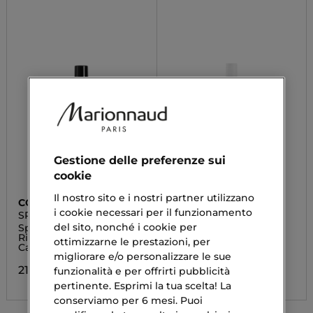
Gestione delle preferenze sui
cookie
Il nostro sito e i nostri partner utilizzano
COLLISTAR
COLLISTAR
i cookie necessari per il funzionamento
SPRAY GLOSS VITAMINA
NOT LIP CRUSH
C
del sito, nonché i cookie per
Spray Illuminante
Trattamento Labbra
Rivitalizzante - Per
Plump & Smile
ottimizzarne le prestazioni, per
Capelli Colorati o Spenti.
migliorare e/o personalizzare le sue
19,53 €
21,38 €
funzionalità e per offrirti pubblicità
pertinente. Esprimi la tua scelta! La
conserviamo per 6 mesi. Puoi