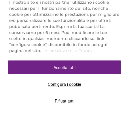
Il nostro sito e i nostri partner utilizzano i cookie
necessari per il funzionamento del sito, nonché i
cookie per ottimizzarne le prestazioni, per migliorare
e/o personalizzare le sue funzionalità e per offrirti
Marionnaud Parfumeries Italia S.r.l.
pubblicità pertinente. Esprimi la tua scelta! La
Largo Fiera Milano 5, 20017 Rho (MI)
conserviamo per 6 mesi. Puoi modificare le tue
REA Milano 1650024 con P.IVA 13425220152.
scelte in qualsiasi momento cliccando sul link
SCARICA LA NOSTRA APP
"configura cookie", disponibile in fondo ad ogni
pagina del sito.
Informativa sulla Privacy
Accetta tutti
Configura i cookie
Rifiuta tutti
©2026 Marionnaud
|
Sitemap