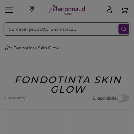
Ordina per
Filtra
Fondotinta Skin Glow
Make-up
Profumi
🎁 Idee
Corpo
Uomo
Marche
Capelli
Regalo
FONDOTINTA SKIN
GLOW
Disponibile
7 Prodotto/i