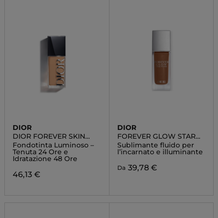
DIOR
DIOR
DIOR FOREVER SKIN
FOREVER GLOW STAR
GLOW
FILTER
Fondotinta Luminoso –
Sublimante fluido per
Tenuta 24 Ore e
l’incarnato e illuminante
Idratazione 48 Ore
39,78 €
Da
46,13 €