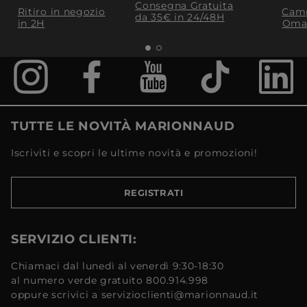
Consegna Gratuita
Ritiro in negozio
Camp
da 35€​ in 24/48H
in 2H
Oma
TUTTE LE NOVITÀ MARIONNAUD
Iscriviti e scopri le ultime novità e promozioni!
REGISTRATI
SERVIZIO CLIENTI:
Chiamaci dal lunedì al venerdì 9:30-18:30
al numero verde gratuito 800.914.998
oppure scrivici a servizioclienti@marionnaud.it