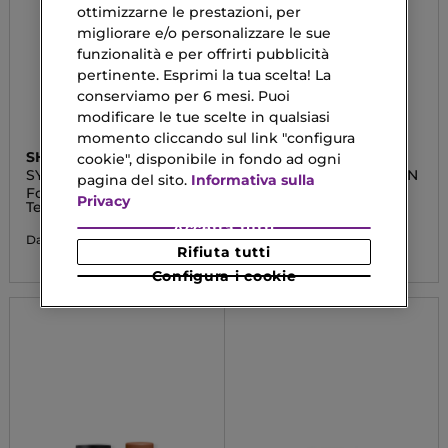
ottimizzarne le prestazioni, per
migliorare e/o personalizzare le sue
funzionalità e per offrirti pubblicità
pertinente. Esprimi la tua scelta! La
conserviamo per 6 mesi. Puoi
modificare le tue scelte in qualsiasi
momento cliccando sul link "configura
SHISEIDO
DOLCE&GABBANA
cookie", disponibile in fondo ad ogni
SYNCHRO SKIN RADIANT
EVERLAST FOUNDATION
pagina del sito.
Informativa sulla
LIFTING
Fondotinta Lunga
Fondotinta Alta
Privacy
Tenuta
Coprenza 24 ORE
Accetta tutti
39,90 €
38,35 €
Da
Da
Rifiuta tutti
Configura i cookie