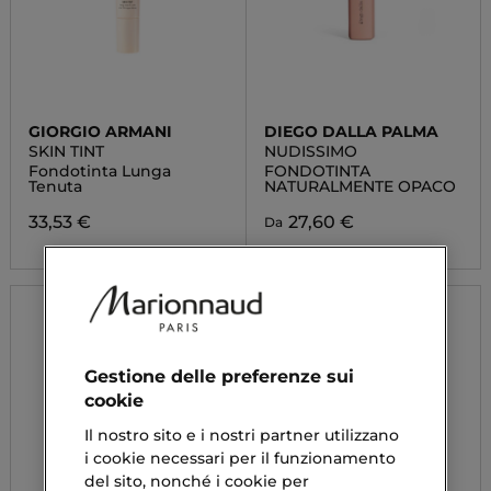
GIORGIO ARMANI
DIEGO DALLA PALMA
SKIN TINT
NUDISSIMO
Fondotinta Lunga
FONDOTINTA
Tenuta
NATURALMENTE OPACO
33,53 €
27,60 €
Da
Gestione delle preferenze sui
cookie
Il nostro sito e i nostri partner utilizzano
i cookie necessari per il funzionamento
del sito, nonché i cookie per