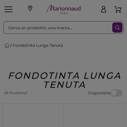
Ordina per
Filtra
Fondotinta Lunga Tenuta
Make-up
Profumi
🎁 Idee
Corpo
Uomo
Marche
Capelli
Regalo
FONDOTINTA LUNGA
TENUTA
Disponibile
58 Prodotto/i