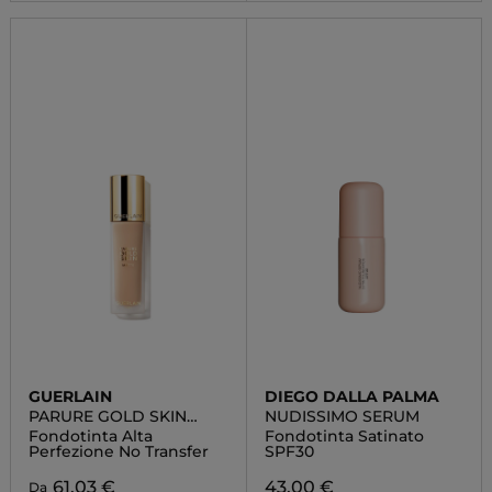
GUERLAIN
DIEGO DALLA PALMA
PARURE GOLD SKIN
NUDISSIMO SERUM
MATTE
Fondotinta Alta
Fondotinta Satinato
Perfezione No Transfer
SPF30
61,03 €
43,00 €
Da