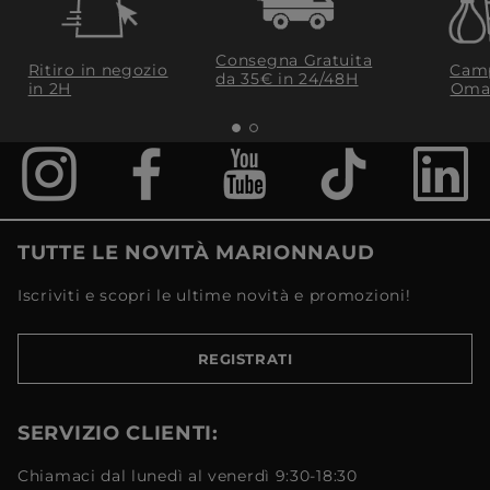
Consegna Gratuita
Ritiro in negozio
Camp
da 35€​ in 24/48H
in 2H
Oma
TUTTE LE NOVITÀ MARIONNAUD
Iscriviti e scopri le ultime novità e promozioni!
REGISTRATI
SERVIZIO CLIENTI:
Chiamaci dal lunedì al venerdì 9:30-18:30