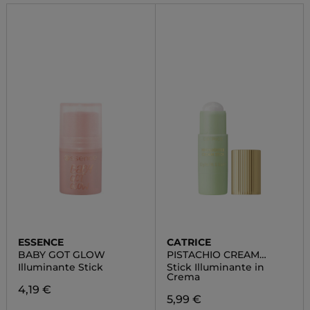
ESSENCE
CATRICE
BABY GOT GLOW
PISTACHIO CREAM
DELIGHT
Illuminante Stick
Stick Illuminante in
Crema
4,19 €
5,99 €