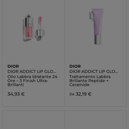
DIOR
DIOR
DIOR ADDICT LIP GLOW
DIOR ADDICT LIP GLOW
OIL
BUTTER
Olio Labbra Idratante 24
Trattamento Labbra
Ore – 3 Finish Ultra-
Brillante Peptide +
Brillanti
Ceramide
34,93 €
32,19 €
Da