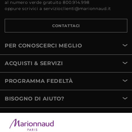
al numero verde gratuito 800.914.998
oppure scrivici a servizioclienti@marionnaud.it
CONTATTACI
PER CONOSCERCI MEGLIO
ACQUISTI & SERVIZI
PROGRAMMA FEDELTÀ
BISOGNO DI AIUTO?
METODI DI PAGAMENTO