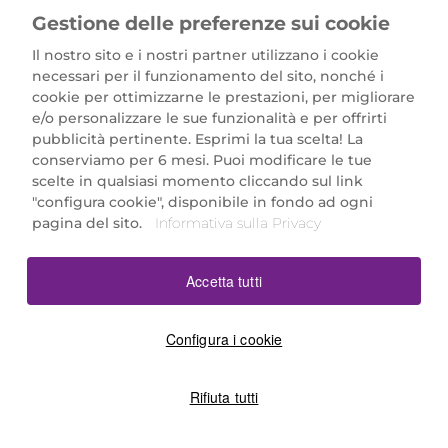
Gestione delle preferenze sui cookie
Il nostro sito e i nostri partner utilizzano i cookie
necessari per il funzionamento del sito, nonché i
cookie per ottimizzarne le prestazioni, per migliorare
e/o personalizzare le sue funzionalità e per offrirti
Marionnaud Parfumeries Italia S.r.l.
pubblicità pertinente. Esprimi la tua scelta! La
Largo Fiera Milano 5, 20017 Rho (MI)
conserviamo per 6 mesi. Puoi modificare le tue
REA Milano 1650024 con P.IVA 13425220152.
scelte in qualsiasi momento cliccando sul link
SCARICA LA NOSTRA APP
"configura cookie", disponibile in fondo ad ogni
pagina del sito.
Informativa sulla Privacy
Accetta tutti
Configura i cookie
Rifiuta tutti
©2026 Marionnaud
|
Sitemap